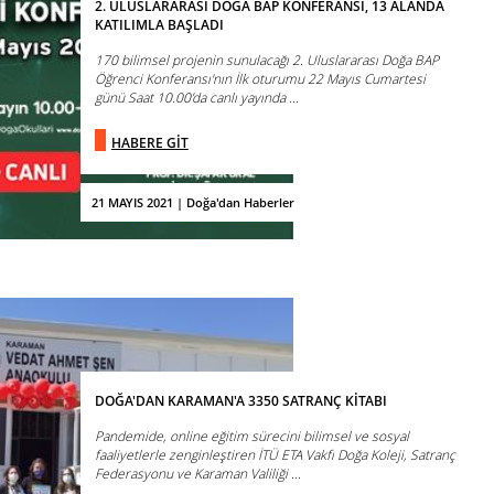
2. ULUSLARARASI DOĞA BAP KONFERANSI, 13 ALANDA
KATILIMLA BAŞLADI
170 bilimsel projenin sunulacağı 2. Uluslararası Doğa BAP
Öğrenci Konferansı'nın İlk oturumu 22 Mayıs Cumartesi
günü Saat 10.00’da canlı yayında ...
HABERE GİT
21 MAYIS 2021 | Doğa'dan Haberler
DOĞA'DAN KARAMAN'A 3350 SATRANÇ KİTABI
Pandemide, online eğitim sürecini bilimsel ve sosyal
faaliyetlerle zenginleştiren İTÜ ETA Vakfı Doğa Koleji, Satranç
Federasyonu ve Karaman Valiliği ...