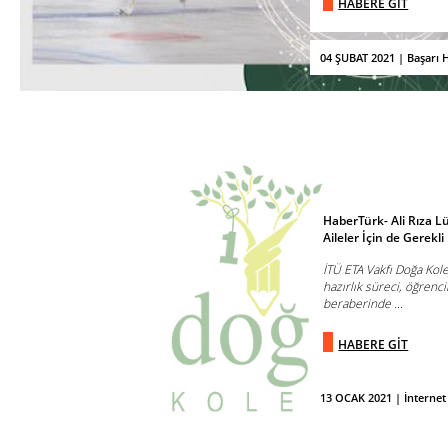
HABERE GİT
04 ŞUBAT 2021 | Başarı H
HaberTürk- Ali Rıza L
Aileler İçin de Gerekli
İTÜ ETA Vakfı Doğa Kole
hazırlık süreci, öğrencil
beraberinde ...
HABERE GİT
13 OCAK 2021 | İnternet