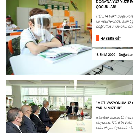
DOĞA’DA YÜZ YÜZE E
ÇOCUKLAR!
İTÜ ETA Vakfı Doğa Kol
kampüslerinde, Millî Eğ
doğrultusunda okul önce
HABERE GİT
13 EKİM 2020 | Doğa'da
“MOTİVASYONUMUZ 
YARINIMIZDIR”
​İstanbul Teknik Ünivers
Koyuncu, İTÜ ETA Vakfı
ederek yeni yönetim kuru