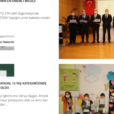
İMİN EN ÖNEMLİ MESAJI
 İTÜ ETA Vakfı Doğa Koleji’nde
YON” başlığını anne babalara anlattı.
an Haberler
AYGAN, 13 YAŞ KATEGORİSİNDE
 OLDU
ji öğrencimiz Derya Taygan, Artistik
rkiye Şampiyonu oldu ve ikinci kez
den ...