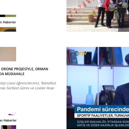
an Haberler
İ DRONE PROJESİYLE, ORMAN
NDA MÜDAHALE
oji Lisesi öğrencilerimiz, Teknofest
rası Serbest Görev ve Liseler Arası
an Haberler