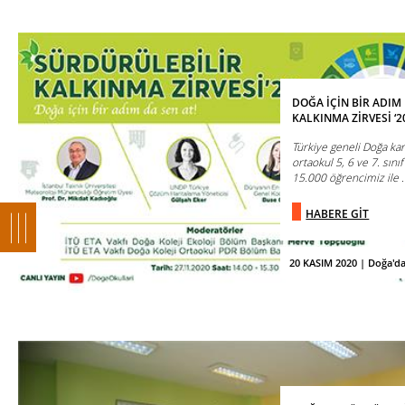
DOĞA İÇİN BİR ADIM
KALKINMA ZİRVESİ ‘2
Türkiye geneli Doğa kam
ortaokul 5, 6 ve 7. sını
15.000 öğrencimiz ile .
HABERE GİT
20 KASIM 2020 | Doğa'd