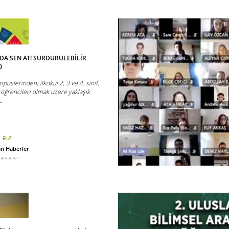
 DA SEN AT! SÜRDÜRÜLEBİLİR
0
püslerinden; ilkokul 2, 3 ve 4. sınıf,
f öğrencileri olmak üzere yaklaşık
..
an Haberler