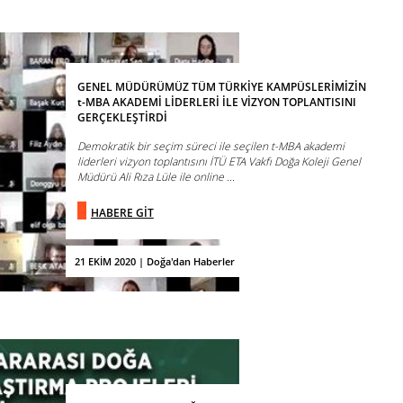
GENEL MÜDÜRÜMÜZ TÜM TÜRKİYE KAMPÜSLERİMİZİN
t-MBA AKADEMİ LİDERLERİ İLE VİZYON TOPLANTISINI
GERÇEKLEŞTİRDİ
Demokratik bir seçim süreci ile seçilen t-MBA akademi
liderleri vizyon toplantısını İTÜ ETA Vakfı Doğa Koleji Genel
Müdürü Ali Rıza Lüle ile online ...
HABERE GİT
21 EKİM 2020 | Doğa'dan Haberler