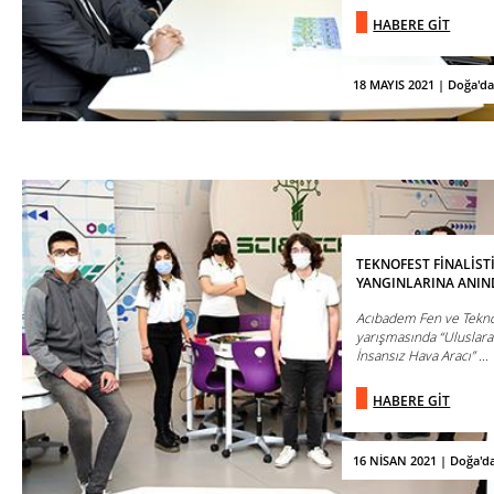
HABERE GİT
18 MAYIS 2021 | Doğa'd
TEKNOFEST FİNALİST
YANGINLARINA ANI
Acıbadem Fen ve Teknol
yarışmasında “Uluslara
İnsansız Hava Aracı” ...
HABERE GİT
16 NİSAN 2021 | Doğa'd