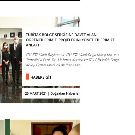
TÜBİTAK BÖLGE SERGİSİNE DAVET ALAN
ÖĞRENCİLERİMİZ, PROJELERİNİ YÖNETİCİLERİMİZE
ANLATTI
İTÜ ETA Vakfı Başkanı ve İTÜ ETA Vakfı Doğa Koleji Kurucu
Temsilcisi Prof. Dr. Mehmet Karaca ve İTÜ ETA Vakfı Doğa
Koleji Genel Müdürü Ali Rıza Lüle, ...
HABERE GİT
25 MART 2021 | Doğa'dan Haberler