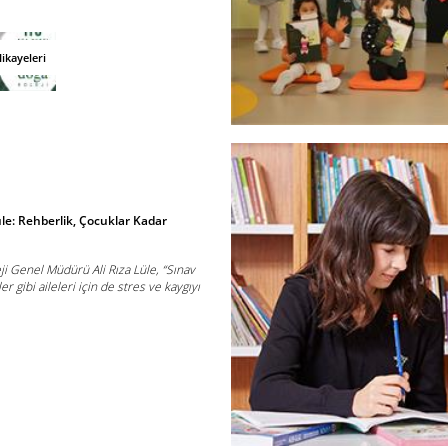
ikayeleri
üle: Rehberlik, Çocuklar Kadar
ji Genel Müdürü Ali Rıza Lüle, “Sınav
er gibi aileleri için de stres ve kaygıyı