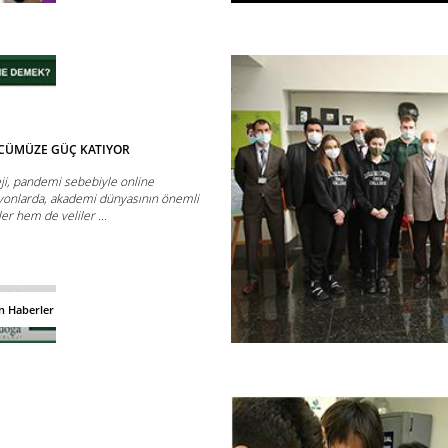
ÜCÜMÜZE GÜÇ KATIYOR
eji, pandemi sebebiyle online
yonlarda, akademi dünyasının önemli
er hem de veliler ...
n Haberler