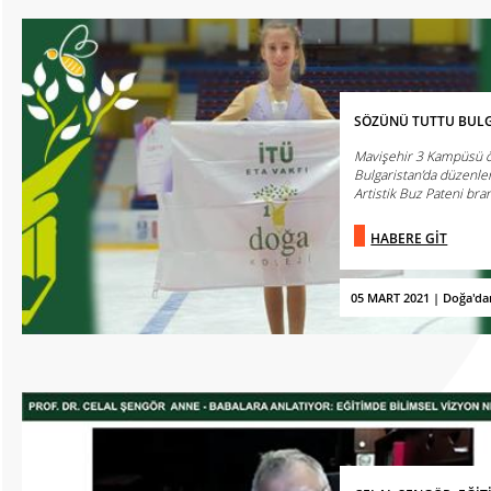
SÖZÜNÜ TUTTU BULG
Mavişehir 3 Kampüsü ö
Bulgaristan’da düzenle
Artistik Buz Pateni bran
HABERE GİT
05 MART 2021 | Doğa'da