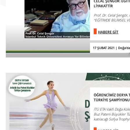
CELAL ŞENGÖR: EĞİT
LİYAKATTİR
Prof. Dr. Celal Şengör,
“EĞİTİMDE BİLİMSEL VİZ
HABERE GİT
17 ŞUBAT 2021 | Doğa'd
ÖĞRENCİMİZ DERYA T
TÜRKİYE ŞAMPİYONU
İTÜ ETA Vakfı Doğa Kole
Buz Pateni Büyükler Tü
katılacağı Sofya Trophy’