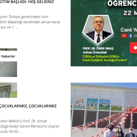
ĞİTİM BAŞLADI. HOŞ GELDİNİZ
ejinin Türkiye genelindeki tüm
itim Bakanlığı tarafından alınan karar
si ve 1. ...
n Haberler
ÇOCUKLARIMIZ, ÇOCUKLARIMIZ
itesi Rektörü Prof. Dr. İsmail
 Doğa Koleji Genel Merkezini ziyaret
lu ile bir ...