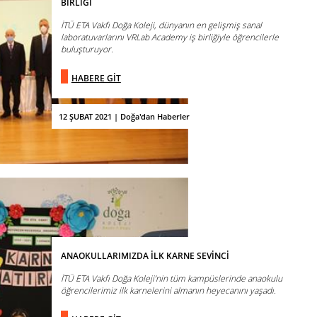
BİRLİĞİ
İTÜ ETA Vakfı Doğa Koleji, dünyanın en gelişmiş sanal
laboratuvarlarını VRLab Academy iş birliğiyle öğrencilerle
buluşturuyor.
HABERE GİT
12 ŞUBAT 2021 | Doğa'dan Haberler
ANAOKULLARIMIZDA İLK KARNE SEVİNCİ
İTÜ ETA Vakfı Doğa Koleji’nin tüm kampüslerinde anaokulu
öğrencilerimiz ilk karnelerini almanın heyecanını yaşadı.