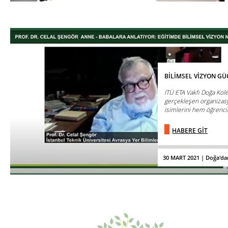
BİLİMSEL VİZYON G
İTÜ ETA Vakfı Doğa Kol
gerçekleşen organizas
isimlerini hem öğrencil
HABERE GİT
30 MART 2021 | Doğa'da