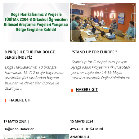
8 PROJE İLE TÜBİTAK BÖLGE
"STAND UP FOR EUROPE!"
SERGİSİNDEYİZ
Stand up for Europe! (Avrupa için
Doğa Harikalarımız, 10 branşta
Ayağa Kalk!) Projesinin ilk ulusötesi
hazırlanan 16.712 proje başvurusu
partner toplantısı 14-16 Mayıs
arasından jüri tarafından başarılı
tarihleri arasında Doğa Kolejinin ev ...
bulunan ve davet alan 8 proje ile
2024 yılı ...
HABERE GİT
HABERE GİT
17 MAYIS 2024 |
15 MAYIS 2024 |
Doğa'dan Haberler
AYVALIK DOĞA MİNİ
ANAOKULU