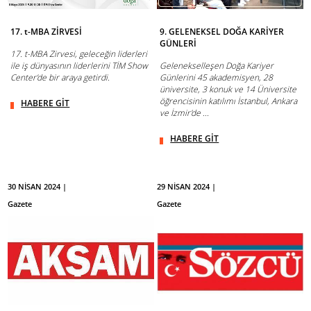
17. t-MBA ZİRVESİ
9. GELENEKSEL DOĞA KARİYER
GÜNLERİ
17. t-MBA Zirvesi, geleceğin liderleri
ile iş dünyasının liderlerini TİM Show
Gelenekselleşen Doğa Kariyer
Center’de bir araya getirdi.
Günlerini 45 akademisyen, 28
üniversite, 3 konuk ve 14 Üniversite
öğrencisinin katılımı İstanbul, Ankara
HABERE GİT
ve İzmir'de ...
HABERE GİT
30 NİSAN 2024 |
29 NİSAN 2024 |
Gazete
Gazete