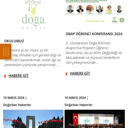
DBAP ÖĞRENCİ KONFERANSI 2024
OKULUMUZ
5. Uluslararası Doğa Bilimsel
Araştırma Projeleri Öğrenci
Çocuklara iyi bir insan, iyi bir
Konferansı, bu yıl İklim Değişikliği ile
vatandaş olmaları için gerekli bilgi ve
Mücadelede ve Küresel Hedeflerin
becerileri kazandırmak, onları ilgi ve
Gerçekleşmesinde ...
yetenekleri yönünde yetiştirmek, ...
HABERE GİT
HABERE GİT
10 MAYIS 2024 |
10 MAYIS 2024 |
Doğa'dan Haberler
Doğa'dan Haberler