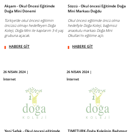
Akşam - Okul Öncesi Eğitimde
Sözcü - Okul öncesi Eğitimde Doğa
Doğa Mini Dönemi
Mini Markası Doğdu
Türkiye'de okul öncesi eğitimin
Okul öncesi eğitimde öncü olma
öncüsü olmayı hedefleyen Doğa
hedefiyle Doğa Koleji, bağımsız
Koleji, Doğa Mini ile kapılarım 3-6 yaş
anaokulu markası Doğa Mini
grubuna açacak.
Okulları'nı eğitime açtı.
HABERE GİT
HABERE GİT
26 NİSAN 2024 |
26 NİSAN 2024 |
İnternet
İnternet
Yeni Şafak - Okul öncesi eğitimde
TIMETURK-Doğa Kolejinin Bağımsız