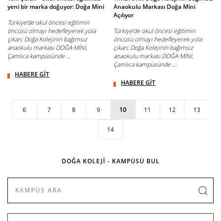
yeni bir marka doğuyor: Doğa Mini
Anaokulu Markası Doğa Mini
Açılıyor
Türkiye’de okul öncesi eğitimin
öncüsü olmayı hedefleyerek yola
Türkiye’de okul öncesi eğitimin
çıkan; Doğa Kolejinin bağımsız
öncüsü olmayı hedefleyerek yola
anaokulu markası DOĞA MİNİ,
çıkan; Doğa Kolejinin bağımsız
Çamlıca kampüsünde ...
anaokulu markası DOĞA MİNİ,
Çamlıca kampüsünde ...
HABERE GİT
HABERE GİT
6
7
8
9
10
11
12
13
14
DOĞA KOLEJİ - KAMPÜSÜ BUL