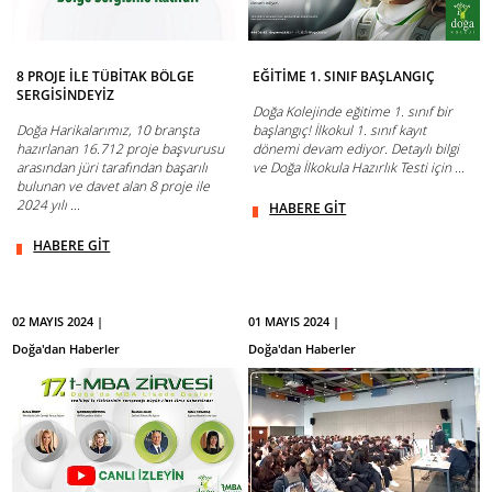
8 PROJE İLE TÜBİTAK BÖLGE
EĞİTİME 1. SINIF BAŞLANGIÇ
SERGİSİNDEYİZ
Doğa Kolejinde eğitime 1. sınıf bir
Doğa Harikalarımız, 10 branşta
başlangıç! İlkokul 1. sınıf kayıt
hazırlanan 16.712 proje başvurusu
dönemi devam ediyor. Detaylı bilgi
arasından jüri tarafından başarılı
ve Doğa İlkokula Hazırlık Testi için ...
bulunan ve davet alan 8 proje ile
2024 yılı ...
HABERE GİT
HABERE GİT
02 MAYIS 2024 |
01 MAYIS 2024 |
Doğa'dan Haberler
Doğa'dan Haberler