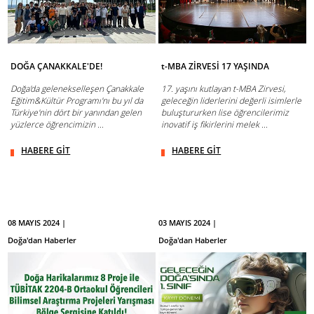
DOĞA ÇANAKKALE'DE!
t-MBA ZİRVESİ 17 YAŞINDA
Doğa'da gelenekselleşen Çanakkale
17. yaşını kutlayan t-MBA Zirvesi,
Eğitim&Kültür Programı'nı bu yıl da
geleceğin liderlerini değerli isimlerle
Türkiye'nin dört bir yanından gelen
buluştururken lise öğrencilerimiz
yüzlerce öğrencimizin ...
inovatif iş fikirlerini melek ...
HABERE GİT
HABERE GİT
08 MAYIS 2024 |
03 MAYIS 2024 |
Doğa'dan Haberler
Doğa'dan Haberler