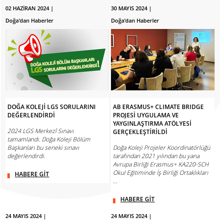
02 HAZİRAN 2024 |
30 MAYIS 2024 |
Doğa'dan Haberler
Doğa'dan Haberler
DOĞA KOLEJİ LGS SORULARINI
AB ERASMUS+ CLIMATE BRIDGE
DEĞERLENDİRDİ
PROJESİ UYGULAMA VE
YAYGINLAŞTIRMA ATÖLYESİ
2024 LGS Merkezî Sınavı
GERÇEKLEŞTİRİLDİ
tamamlandı. Doğa Koleji Bölüm
Başkanları bu seneki sınavı
Doğa Koleji Projeler Koordinatörlüğü
değerlendirdi.
tarafından 2021 yılından bu yana
Avrupa Birliği Erasmus+ KA220-SCH
Okul Eğitiminde İş Birliği Ortaklıkları
HABERE GİT
...
HABERE GİT
24 MAYIS 2024 |
24 MAYIS 2024 |