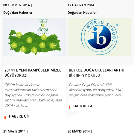
08 TEMMUZ 2014 |
17 HAZİRAN 2014 |
Doğa'dan Haberler
Doğa'dan Haberler
2014'TE YENİ KAMPÜSLERİMİZLE
BEYKOZ DOĞA OKULLARI ARTIK
BÜYÜYORUZ!
BİR IB-PYP OKULU
Eğitim kalitesinden ve
Beykoz Doğa Okulu IB-PYP
ayrıcalıklarından taviz vermeden
akreditasyonu ile dünyadaki 1142
büyüyerek Türkiye'nin en başarılı
saygın okul arasındaki yerini aldı.
eğitim markası olan Doğa Koleji'nde
2014 - 2015 ...
HABERE GİT
HABERE GİT
21 MAYIS 2014 |
20 MAYIS 2014 |