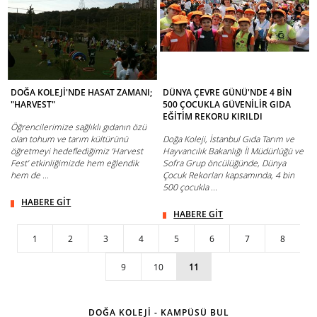
DOĞA KOLEJİ'NDE HASAT ZAMANI;
DÜNYA ÇEVRE GÜNÜ'NDE 4 BİN
"HARVEST"
500 ÇOCUKLA GÜVENİLİR GIDA
EĞİTİM REKORU KIRILDI
Öğrencilerimize sağlıklı gıdanın özü
olan tohum ve tarım kültürünü
Doğa Koleji, İstanbul Gıda Tarım ve
öğretmeyi hedeflediğimiz ‘Harvest
Hayvancılık Bakanlığı İl Müdürlüğü ve
Fest’ etkinliğimizde hem eğlendik
Sofra Grup öncülüğünde, Dünya
hem de ...
Çocuk Rekorları kapsamında, 4 bin
500 çocukla ...
HABERE GİT
HABERE GİT
1
2
3
4
5
6
7
8
9
10
11
DOĞA KOLEJİ - KAMPÜSÜ BUL