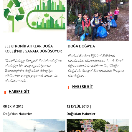
ELEKTRONİK ATIKLAR DOĞA
DOĞA DOĞA'DA
KOLEJİ'NDE SANATA DÖNÜŞÜYOR
İlkokul Beden Eğitimi Bölümü
“TecHNology Sergisi” ile teknoloji ve
tarafından düzenlenen, 1. - 4. Sınıf
ekolojiyi bir araya getiriyoruz.
öğrencilerinin katılımı ile, “Doğa
Teknolojinin doğadaki döngüye
Doğa’ da Sosyal Sorumluluk Projesi –
etkilerine vurgu yapmak amacı ile
Kazdağları ...
okullarımızda ...
HABERE GİT
HABERE GİT
08 EKİM 2013 |
12 EYLÜL 2013 |
Doğa'dan Haberler
Doğa'dan Haberler