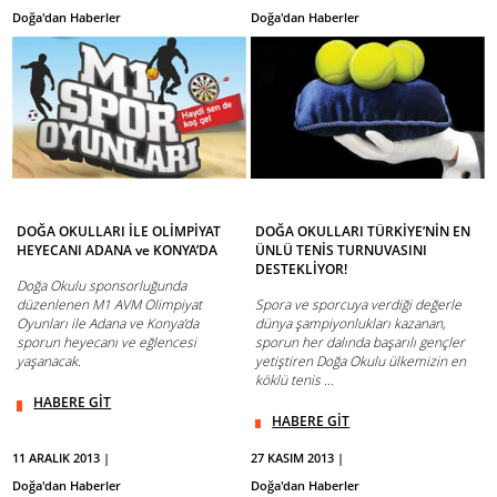
Doğa'dan Haberler
Doğa'dan Haberler
DOĞA OKULLARI İLE OLİMPİYAT
DOĞA OKULLARI TÜRKİYE’NİN EN
HEYECANI ADANA ve KONYA’DA
ÜNLÜ TENİS TURNUVASINI
DESTEKLİYOR!
Doğa Okulu sponsorluğunda
düzenlenen M1 AVM Olimpiyat
Spora ve sporcuya verdiği değerle
Oyunları ile Adana ve Konya’da
dünya şampiyonlukları kazanan,
sporun heyecanı ve eğlencesi
sporun her dalında başarılı gençler
yaşanacak.
yetiştiren Doğa Okulu ülkemizin en
köklü tenis ...
HABERE GİT
HABERE GİT
11 ARALIK 2013 |
27 KASIM 2013 |
Doğa'dan Haberler
Doğa'dan Haberler