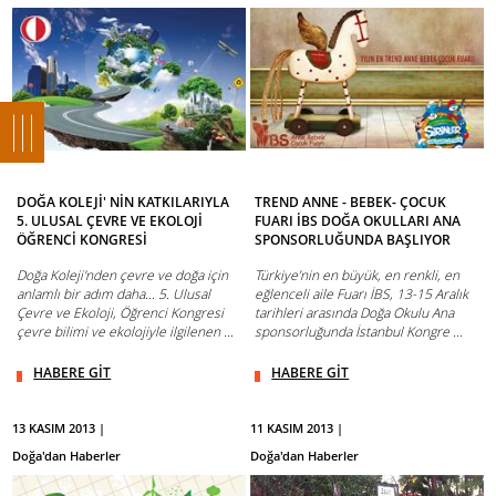
DOĞA KOLEJİ' NİN KATKILARIYLA
TREND ANNE - BEBEK- ÇOCUK
5. ULUSAL ÇEVRE VE EKOLOJİ
FUARI İBS DOĞA OKULLARI ANA
ÖĞRENCİ KONGRESİ
SPONSORLUĞUNDA BAŞLIYOR
Doğa Koleji'nden çevre ve doğa için
Türkiye’nin en büyük, en renkli, en
anlamlı bir adım daha... 5. Ulusal
eğlenceli aile Fuarı İBS, 13-15 Aralık
Çevre ve Ekoloji, Öğrenci Kongresi
tarihleri arasında Doğa Okulu Ana
çevre bilimi ve ekolojiyle ilgilenen ...
sponsorluğunda İstanbul Kongre ...
HABERE GİT
HABERE GİT
13 KASIM 2013 |
11 KASIM 2013 |
Doğa'dan Haberler
Doğa'dan Haberler