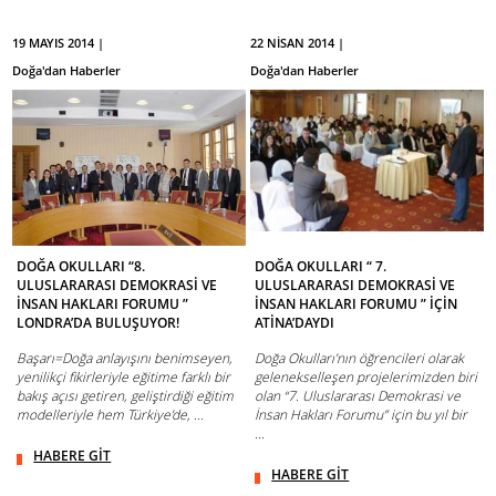
19 MAYIS 2014 |
22 NİSAN 2014 |
Doğa'dan Haberler
Doğa'dan Haberler
DOĞA OKULLARI “8.
DOĞA OKULLARI “ 7.
ULUSLARARASI DEMOKRASİ VE
ULUSLARARASI DEMOKRASİ VE
İNSAN HAKLARI FORUMU ”
İNSAN HAKLARI FORUMU ” İÇİN
LONDRA’DA BULUŞUYOR!
ATİNA’DAYDI
Başarı=Doğa anlayışını benimseyen,
Doğa Okulları’nın öğrencileri olarak
yenilikçi fikirleriyle eğitime farklı bir
gelenekselleşen projelerimizden biri
bakış açısı getiren, geliştirdiği eğitim
olan “7. Uluslararası Demokrasi ve
modelleriyle hem Türkiye’de, ...
İnsan Hakları Forumu” için bu yıl bir
...
HABERE GİT
HABERE GİT