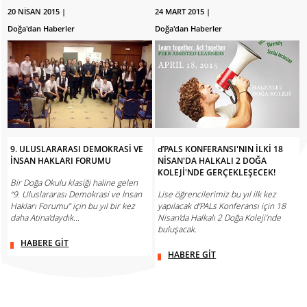
20 NİSAN 2015 |
24 MART 2015 |
Doğa'dan Haberler
Doğa'dan Haberler
9. ULUSLARARASI DEMOKRASİ VE
d’PALS KONFERANSI'NIN İLKİ 18
İNSAN HAKLARI FORUMU
NİSAN'DA HALKALI 2 DOĞA
KOLEJİ'NDE GERÇEKLEŞECEK!
Bir Doğa Okulu klasiği haline gelen
“9. Uluslararası Demokrasi ve İnsan
Lise öğrencilerimiz bu yıl ilk kez
Hakları Forumu” için bu yıl bir kez
yapılacak d'PALs Konferansı için 18
daha Atina’daydık...
Nisan'da Halkalı 2 Doğa Koleji'nde
buluşacak.
HABERE GİT
HABERE GİT