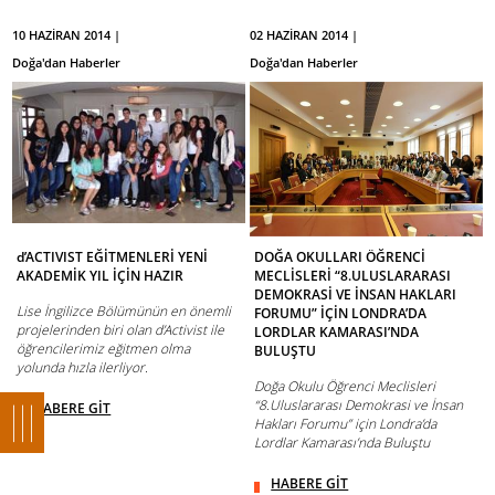
10 HAZİRAN 2014 |
02 HAZİRAN 2014 |
Doğa'dan Haberler
Doğa'dan Haberler
d’ACTIVIST EĞİTMENLERİ YENİ
DOĞA OKULLARI ÖĞRENCİ
AKADEMİK YIL İÇİN HAZIR
MECLİSLERİ “8.ULUSLARARASI
DEMOKRASİ VE İNSAN HAKLARI
Lise İngilizce Bölümünün en önemli
FORUMU” İÇİN LONDRA’DA
projelerinden biri olan d’Activist ile
LORDLAR KAMARASI’NDA
öğrencilerimiz eğitmen olma
BULUŞTU
yolunda hızla ilerliyor.
Doğa Okulu Öğrenci Meclisleri
“8.Uluslararası Demokrasi ve İnsan
HABERE GİT
Hakları Forumu” için Londra’da
Lordlar Kamarası’nda Buluştu
HABERE GİT