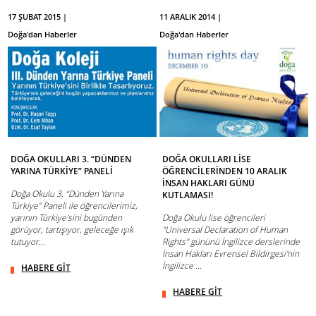
17 ŞUBAT 2015 |
11 ARALIK 2014 |
Doğa'dan Haberler
Doğa'dan Haberler
DOĞA OKULLARI 3. “DÜNDEN
DOĞA OKULLARI LİSE
YARINA TÜRKİYE” PANELİ
ÖĞRENCİLERİNDEN 10 ARALIK
İNSAN HAKLARI GÜNÜ
Doğa Okulu 3. “Dünden Yarına
KUTLAMASI!
Türkiye” Paneli ile öğrencilerimiz,
yarının Türkiye’sini bugünden
Doğa Okulu lise öğrencileri
görüyor, tartışıyor, geleceğe ışık
"Universal Declaration of Human
tutuyor…
Rights" gününü İngilizce derslerinde
İnsan Hakları Evrensel Bildirgesi'nin
İngilizce ...
HABERE GİT
HABERE GİT