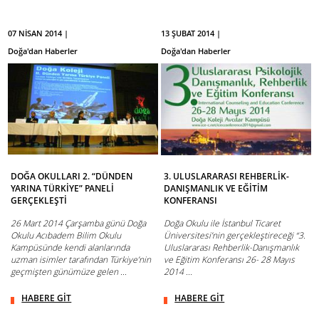
07 NİSAN 2014 |
13 ŞUBAT 2014 |
Doğa'dan Haberler
Doğa'dan Haberler
DOĞA OKULLARI 2. “DÜNDEN
3. ULUSLARARASI REHBERLİK-
YARINA TÜRKİYE” PANELİ
DANIŞMANLIK VE EĞİTİM
GERÇEKLEŞTİ
KONFERANSI
26 Mart 2014 Çarşamba günü Doğa
Doğa Okulu ile İstanbul Ticaret
Okulu Acıbadem Bilim Okulu
Üniversitesi’nin gerçekleştireceği “3.
Kampüsünde kendi alanlarında
Uluslararası Rehberlik-Danışmanlık
uzman isimler tarafından Türkiye’nin
ve Eğitim Konferansı 26- 28 Mayıs
geçmişten günümüze gelen ...
2014 ...
HABERE GİT
HABERE GİT