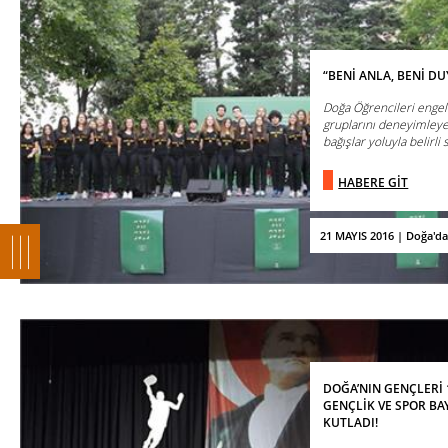
“BENİ ANLA, BENİ DU
Doğa Öğrencileri engell
gruplarını deneyimleye
bağışlar yoluyla belirli s
HABERE GİT
21 MAYIS 2016 | Doğa'd
DOĞA’NIN GENÇLERİ 
GENÇLİK VE SPOR BA
KUTLADI!