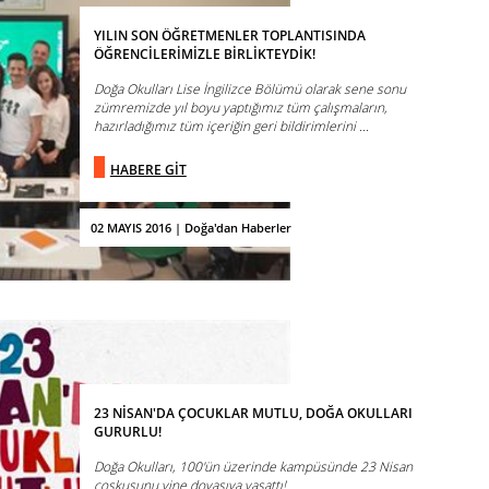
YILIN SON ÖĞRETMENLER TOPLANTISINDA
ÖĞRENCİLERİMİZLE BİRLİKTEYDİK!
Doğa Okulları Lise İngilizce Bölümü olarak sene sonu
zümremizde yıl boyu yaptığımız tüm çalışmaların,
hazırladığımız tüm içeriğin geri bildirimlerini ...
HABERE GİT
02 MAYIS 2016 | Doğa'dan Haberler
23 NİSAN'DA ÇOCUKLAR MUTLU, DOĞA OKULLARI
GURURLU!
Doğa Okulları, 100'ün üzerinde kampüsünde 23 Nisan
coşkusunu yine doyasıya yaşattı!