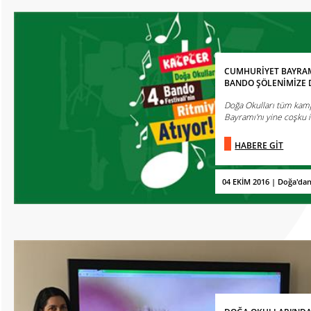
CUMHURİYET BAYRAM
BANDO ŞÖLENİMİZE 
Doğa Okulları tüm kam
Bayramı'nı yine coşku i
HABERE GİT
04 EKİM 2016 | Doğa'da