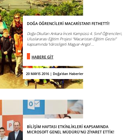
DOĞA ÖĞRENCİLERİ MACARİSTAN’I FETHETTİ!
Doğa Okulları Ankara İncek Kampüsü 4. Sınıf Öğrencileri,
Uluslararası Eğitim Projesi “Macaristan Eğitim Gezisi”
kapsamında ‘Városligeti Magyar-Angol ...
HABERE GİT
20 MAYIS 2016 | Doğa'dan Haberler
BİLİŞİM HAFTASI ETKİNLİKLERİ KAPSAMINDA
MICROSOFT GENEL MÜDÜRÜ'NÜ ZİYARET ETTİK!