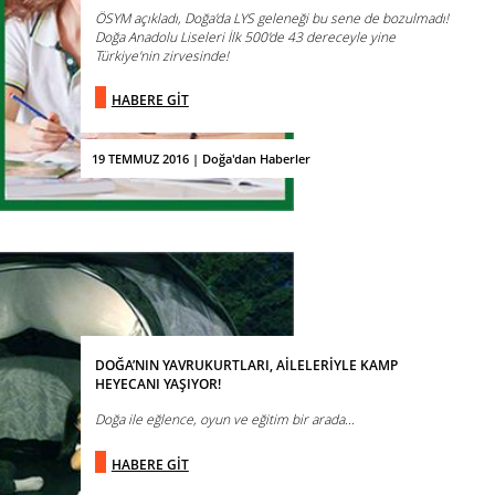
ÖSYM açıkladı, Doğa'da LYS geleneği bu sene de bozulmadı!
Doğa Anadolu Liseleri İlk 500'de 43 dereceyle yine
Türkiye'nin zirvesinde!
HABERE GİT
19 TEMMUZ 2016 | Doğa'dan Haberler
DOĞA’NIN YAVRUKURTLARI, AİLELERİYLE KAMP
HEYECANI YAŞIYOR!
Doğa ile eğlence, oyun ve eğitim bir arada...
HABERE GİT