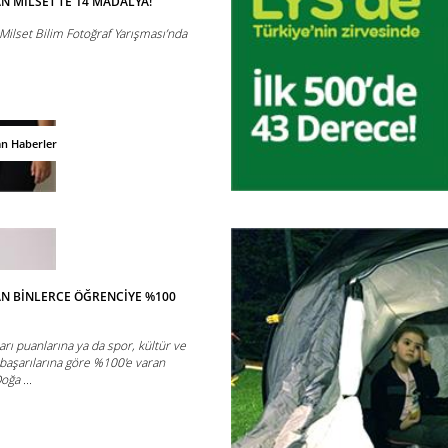
 MILSET’TE 14 MADALYA!
Milset Bilim Fotoğraf Yarışması’nda
an Haberler
N BİNLERCE ÖĞRENCİYE %100
rı puanlarına ya da spor, kültür ve
 başarılarına göre %100'e varan
ğa ...