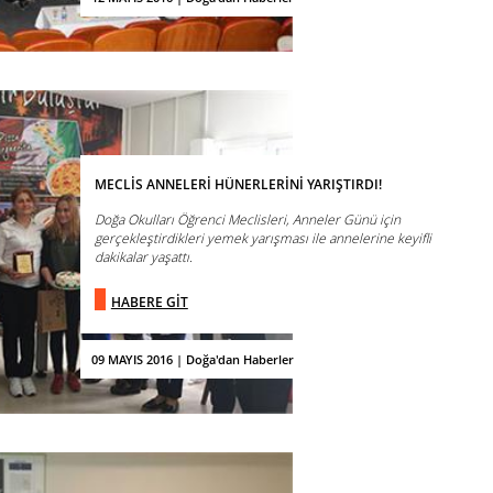
MECLİS ANNELERİ HÜNERLERİNİ YARIŞTIRDI!
Doğa Okulları Öğrenci Meclisleri, Anneler Günü için
gerçekleştirdikleri yemek yarışması ile annelerine keyifli
dakikalar yaşattı.
HABERE GİT
09 MAYIS 2016 | Doğa'dan Haberler