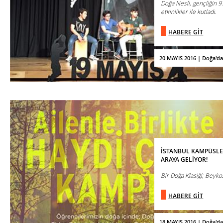
Doğa Nesli, gençliğin 97
etkinlikler ile kutladı.
HABERE GİT
20 MAYIS 2016 | Doğa'd
İSTANBUL KAMPÜSLE
ARAYA GELİYOR!
Bir Doğa Klasiği; Beyko
HABERE GİT
18 MAYIS 2016 | Doğa'd