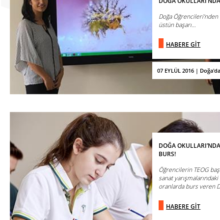
DOĞA OKULLARI’NDAN
Doğa Öğrencileri’nden 
üstün başarı…
HABERE GİT
07 EYLÜL 2016 | Doğa'd
DOĞA OKULLARI’NDA
BURS!
Öğrencilerin TEOG başa
sanat yarışmalarındaki
oranlarda burs veren Do
HABERE GİT