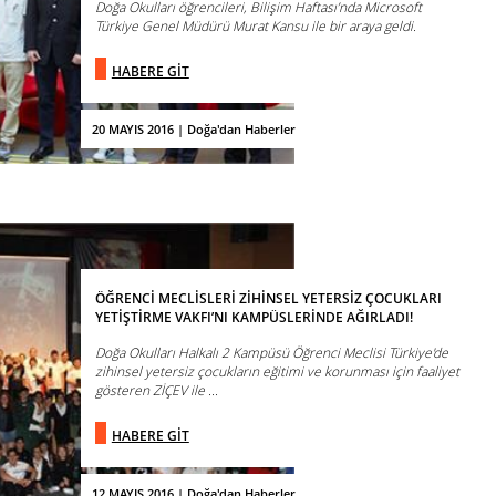
Doğa Okulları öğrencileri, Bilişim Haftası’nda Microsoft
Türkiye Genel Müdürü Murat Kansu ile bir araya geldi.
HABERE GİT
20 MAYIS 2016 | Doğa'dan Haberler
ÖĞRENCİ MECLİSLERİ ZİHİNSEL YETERSİZ ÇOCUKLARI
YETİŞTİRME VAKFI’NI KAMPÜSLERİNDE AĞIRLADI!
Doğa Okulları Halkalı 2 Kampüsü Öğrenci Meclisi Türkiye'de
zihinsel yetersiz çocukların eğitimi ve korunması için faaliyet
gösteren ZİÇEV ile ...
HABERE GİT
12 MAYIS 2016 | Doğa'dan Haberler