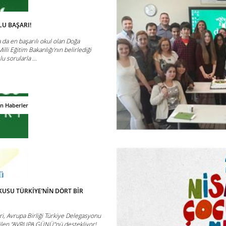
U BAŞARI!
da en başarılı okul olan Doğa
illi Eğitim Bakanlığı’nın belirlediği
sorularla ...
an Haberler
USU TÜRKİYE’NİN DÖRT BİR
, Avrupa Birliği Türkiye Delegasyonu
rilen "AVRUPA GÜNÜ"nü destekliyor!