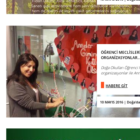
ÖĞRENCİ MECLİSLER
ORGANİZASYONLAR
Doğa Okulları Öğrenci M
organizasyonlar ile Ann
HABERE GİT
10 MAYIS 2016 | Doğa'd