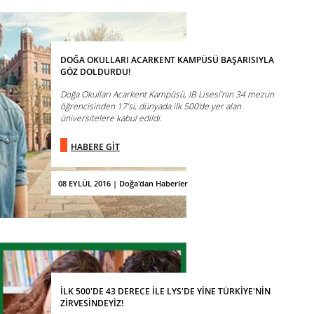
DOĞA OKULLARI ACARKENT KAMPÜSÜ BAŞARISIYLA
GÖZ DOLDURDU!
Doğa Okulları Acarkent Kampüsü, IB Lisesi’nin 34 mezun
öğrencisinden 17’si, dünyada ilk 500’de yer alan
üniversitelere kabul edildi.
HABERE GİT
08 EYLÜL 2016 | Doğa'dan Haberler
İLK 500'DE 43 DERECE İLE LYS'DE YİNE TÜRKİYE'NİN
ZİRVESİNDEYİZ!