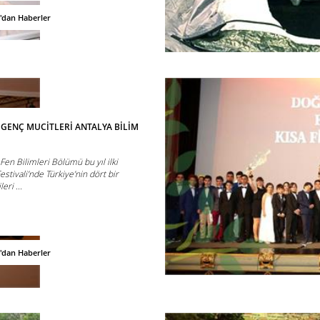
'dan Haberler
 GENÇ MUCİTLERİ ANTALYA BİLİM
Fen Bilimleri Bölümü bu yıl ilki
estivali’nde Türkiye’nin dört bir
eri ...
'dan Haberler