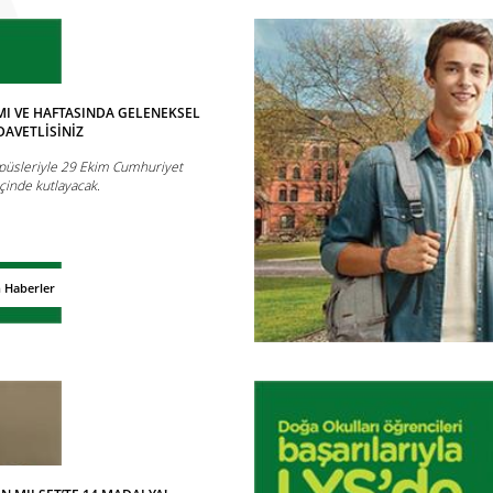
I VE HAFTASINDA GELENEKSEL
DAVETLİSİNİZ
püsleriyle 29 Ekim Cumhuriyet
çinde kutlayacak.
n Haberler