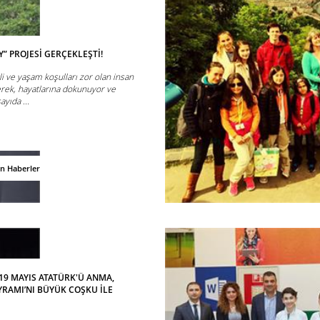
Y” PROJESİ GERÇEKLEŞTİ!
i ve yaşam koşulları zor olan insan
rek, hayatlarına dokunuyor ve
ayıda ...
an Haberler
19 MAYIS ATATÜRK'Ü ANMA,
YRAMI’NI BÜYÜK COŞKU İLE