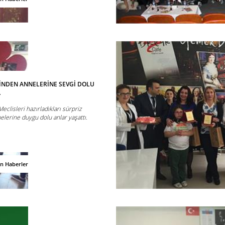
İNDEN ANNELERİNE SEVGİ DOLU
…
eclisleri hazırladıkları sürpriz
elerine duygu dolu anlar yaşattı.
an Haberler