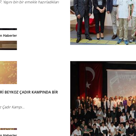
. Yaşını bin bir emekle hazırladıkları
an Haberler
Rİ BEYKOZ ÇADIR KAMPINDA BİR
z Çadır Kampı...
an Haberler