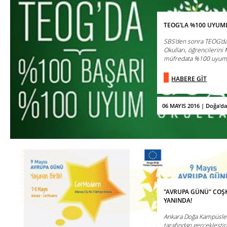
TEOG’LA %100 UYUML
SBS’den sonra TEOG’da 
Okulları, öğrencilerini M
müfredata %100 uyumlu 
HABERE GİT
06 MAYIS 2016 | Doğa'd
"AVRUPA GÜNÜ" COŞK
YANINDA!
Ankara Doğa Kampüsleri
tarafından gerçekleşti