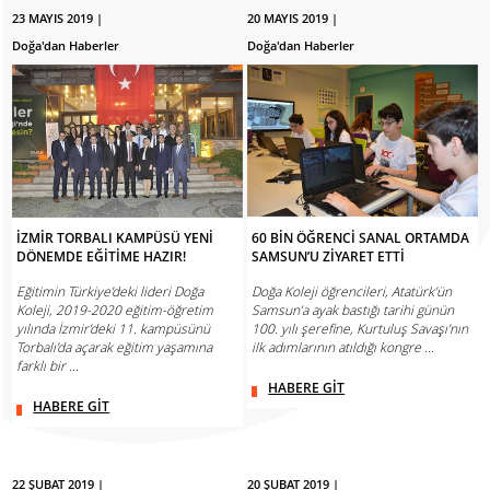
23 MAYIS 2019 |
20 MAYIS 2019 |
Doğa'dan Haberler
Doğa'dan Haberler
İZMİR TORBALI KAMPÜSÜ YENİ
60 BİN ÖĞRENCİ SANAL ORTAMDA
DÖNEMDE EĞİTİME HAZIR!
SAMSUN’U ZİYARET ETTİ
Eğitimin Türkiye’deki lideri Doğa
Doğa Koleji öğrencileri, Atatürk’ün
Koleji, 2019-2020 eğitim-öğretim
Samsun’a ayak bastığı tarihi günün
yılında İzmir’deki 11. kampüsünü
100. yılı şerefine, Kurtuluş Savaşı’nın
Torbalı’da açarak eğitim yaşamına
ilk adımlarının atıldığı kongre ...
farklı bir ...
HABERE GİT
HABERE GİT
22 ŞUBAT 2019 |
20 ŞUBAT 2019 |