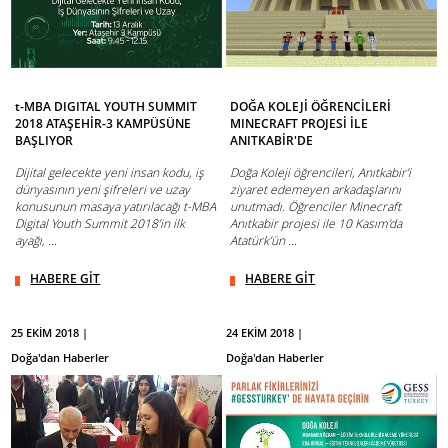
t-MBA DIGITAL YOUTH SUMMIT
DOĞA KOLEJİ ÖĞRENCİLERİ
2018 ATAŞEHİR-3 KAMPÜSÜNE
MINECRAFT PROJESİ İLE
BAŞLIYOR
ANITKABİR'DE
Dijital gelecekte yeni insan kodu, iş
Doğa Koleji öğrencileri, Anıtkabir’i
dünyasının yeni şifreleri ve uzay
ziyaret edemeyen arkadaşlarını
konusunun masaya yatırılacağı t-MBA
unutmadı. Öğrenciler Minecraft
Digital Youth Summit 2018’in ilk
Anıtkabir projesi ile 10 Kasım’da
ayağı, ...
Atatürk’ün ...
HABERE GİT
HABERE GİT
25 EKİM 2018 |
24 EKİM 2018 |
Doğa'dan Haberler
Doğa'dan Haberler