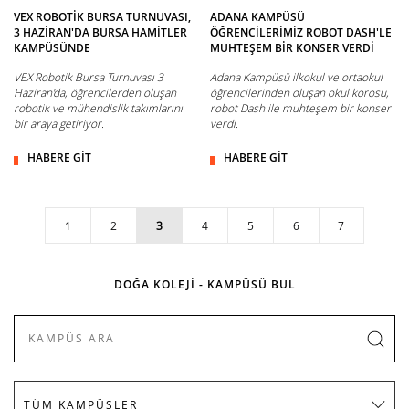
VEX ROBOTİK BURSA TURNUVASI,
ADANA KAMPÜSÜ
3 HAZİRAN'DA BURSA HAMİTLER
ÖĞRENCİLERİMİZ ROBOT DASH'LE
KAMPÜSÜNDE
MUHTEŞEM BİR KONSER VERDİ
VEX Robotik Bursa Turnuvası 3
Adana Kampüsü ilkokul ve ortaokul
Haziran'da, öğrencilerden oluşan
öğrencilerinden oluşan okul korosu,
robotik ve mühendislik takımlarını
robot Dash ile muhteşem bir konser
bir araya getiriyor.
verdi.
HABERE GİT
HABERE GİT
1
2
3
4
5
6
7
DOĞA KOLEJİ - KAMPÜSÜ BUL