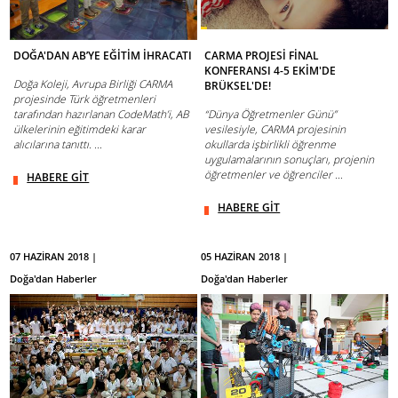
DOĞA'DAN AB’YE EĞİTİM İHRACATI
CARMA PROJESİ FİNAL
KONFERANSI 4-5 EKİM'DE
Doğa Koleji, Avrupa Birliği CARMA
BRÜKSEL'DE!
projesinde Türk öğretmenleri
tarafından hazırlanan CodeMath’i, AB
“Dünya Öğretmenler Günü”
ülkelerinin eğitimdeki karar
vesilesiyle, CARMA projesinin
alıcılarına tanıttı. ...
okullarda işbirlikli öğrenme
uygulamalarının sonuçları, projenin
öğretmenler ve öğrenciler ...
HABERE GİT
HABERE GİT
07 HAZİRAN 2018 |
05 HAZİRAN 2018 |
Doğa'dan Haberler
Doğa'dan Haberler