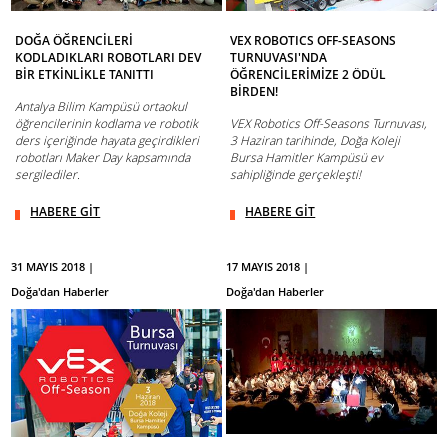
DOĞA ÖĞRENCİLERİ
VEX ROBOTICS OFF-SEASONS
KODLADIKLARI ROBOTLARI DEV
TURNUVASI'NDA
BİR ETKİNLİKLE TANITTI
ÖĞRENCİLERİMİZE 2 ÖDÜL
BİRDEN!
Antalya Bilim Kampüsü ortaokul
öğrencilerinin kodlama ve robotik
VEX Robotics Off-Seasons Turnuvası,
ders içeriğinde hayata geçirdikleri
3 Haziran tarihinde, Doğa Koleji
robotları Maker Day kapsamında
Bursa Hamitler Kampüsü ev
sergilediler.
sahipliğinde gerçekleşti!
HABERE GİT
HABERE GİT
31 MAYIS 2018 |
17 MAYIS 2018 |
Doğa'dan Haberler
Doğa'dan Haberler