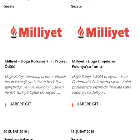
Gazete
Gazete
Milliyet - Doğa Kolejine Yılın Projesi
Milliyet - Doğa Projelerini
Ödülü
Polonya'sa Tanıttı
Doğa Koleji, teknoloji üreten nitelikli
Doğa Koleji, t-MBA programını ve
insan kaynağı yetiştirme hedefiyle
Codemath'i Polonya'da tanıttı. Kolej,
geliştirdiği Fen ve Teknoloji Liseleri
projeleriyle eğitimde ihracata katkı
ile İDC Türkiye Dijital Dönüşüm ...
yapmayı hedefliyor.
HABERE GİT
HABERE GİT
20 ŞUBAT 2019 |
15 ŞUBAT 2019 |
Doğa'dan Haberler
Gazete