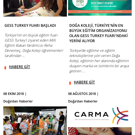
GESS TURKEY FUARI BAŞLADI
DOĞA KOLEJİ, TÜRKİYE'NİN EN
BÜYÜK EĞİTİM ORGANİZASYONU
Türkiye'nin en büyük eğitim fuarı
OLAN GESS TURKEY FUARI'NDAKİ
GESS Turkey'i ziyaret eden Milli
YERİNİ ALIYOR
Eğitim Bakan Yardımcısı Reha
Denemeç, Doğa Koleji öğretmenleri
Türkiye'de eğitime ve eğitim
tarafından ...
teknolojilerine yön veren Doğa
Koleji, eğitimin her alanında eğitimin
duayen marka ve isimlerini bir araya
HABERE GİT
getiren ...
HABERE GİT
08 EKİM 2018 |
08 AĞUSTOS 2018 |
Doğa'dan Haberler
Doğa'dan Haberler