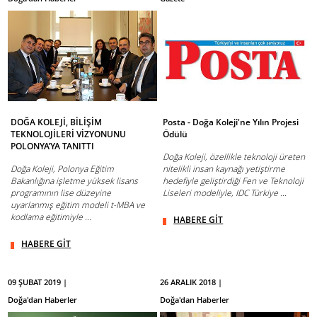
DOĞA KOLEJİ, BİLİŞİM
Posta - Doğa Koleji'ne Yılın Projesi
TEKNOLOJİLERİ VİZYONUNU
Ödülü
POLONYA’YA TANITTI
Doğa Koleji, özellikle teknoloji üreten
Doğa Koleji, Polonya Eğitim
nitelikli insan kaynağı yetiştirme
Bakanlığına işletme yüksek lisans
hedefiyle geliştirdiği Fen ve Teknoloji
programının lise düzeyine
Liseleri modeliyle, IDC Türkiye ...
uyarlanmış eğitim modeli t-MBA ve
kodlama eğitimiyle ...
HABERE GİT
HABERE GİT
09 ŞUBAT 2019 |
26 ARALIK 2018 |
Doğa'dan Haberler
Doğa'dan Haberler