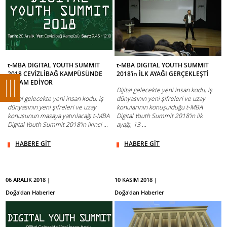
t-MBA DIGITAL YOUTH SUMMIT
t-MBA DIGITAL YOUTH SUMMIT
2018 CEVİZLİBAĞ KAMPÜSÜNDE
2018’in İLK AYAĞI GERÇEKLEŞTİ
DEVAM EDİYOR
Dijital gelecekte yeni insan kodu, iş
Dijital gelecekte yeni insan kodu, iş
dünyasının yeni şifreleri ve uzay
dünyasının yeni şifreleri ve uzay
konularının konuşulduğu t-MBA
konusunun masaya yatırılacağı t-MBA
Digital Youth Summit 2018’in ilk
Digital Youth Summit 2018’in ikinci ...
ayağı, 13 ...
HABERE GİT
HABERE GİT
06 ARALIK 2018 |
10 KASIM 2018 |
Doğa'dan Haberler
Doğa'dan Haberler