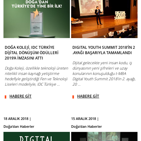
DOĞA KOLEJİ, IDC TÜRKİYE
DIGITAL YOUTH SUMMIT 2018’İN 2
DİJİTAL DÖNÜŞÜM ÖDÜLLERİ
.AYAĞI BAŞARIYLA TAMAMLANDI
2019’A İMZASINI ATTI
Dijital gelecekte yeni insan kodu, iş
Doğa Koleji, özellikle teknoloji üreten
dünyasının yeni şifreleri ve uzay
nitelikli insan kaynağı yetiştirme
konularının konuşulduğu t-MBA
hedefiyle geliştirdiği Fen ve Teknoloji
Digital Youth Summit 2018’in 2. ayağı,
Liseleri modeliyle, IDC Türkiye ...
20 ...
HABERE GİT
HABERE GİT
18 ARALIK 2018 |
15 ARALIK 2018 |
Doğa'dan Haberler
Doğa'dan Haberler