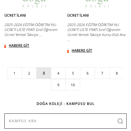
ÜCRET İLANI
ÜCRET İLANI
2025-2026 EĞİTİM ÖĞRETİM YILI
2025-2026 EĞİTİM ÖĞRETİM YILI
ÜCRETİ LİSTE FİYATI Sınıf Öğrenim
ÜCRETİ LİSTE FİYATI Sınıf Öğrenim
Ücreti Yemek Takviye ...
Ücreti Yemek Takviye Kursu Etüt Ana
...
HABERE GİT
HABERE GİT
1
2
3
4
5
6
7
8
9
10
DOĞA KOLEJİ - KAMPÜSÜ BUL