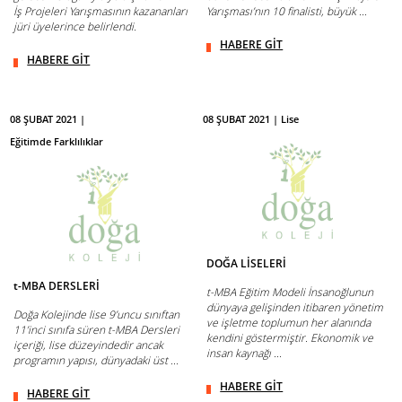
İş Projeleri Yarışmasının kazananları
Yarışması’nın 10 finalisti, büyük ...
jüri üyelerince belirlendi.
HABERE GİT
HABERE GİT
08 ŞUBAT 2021 |
08 ŞUBAT 2021 | Lise
Eğitimde Farklılıklar
DOĞA LİSELERİ
t-MBA DERSLERİ
t-MBA Eğitim Modeli İnsanoğlunun
dünyaya gelişinden itibaren yönetim
Doğa Kolejinde lise 9’uncu sınıftan
ve işletme toplumun her alanında
11’inci sınıfa süren t-MBA Dersleri
kendini göstermiştir. Ekonomik ve
içeriği, lise düzeyindedir ancak
insan kaynağı ...
programın yapısı, dünyadaki üst ...
HABERE GİT
HABERE GİT