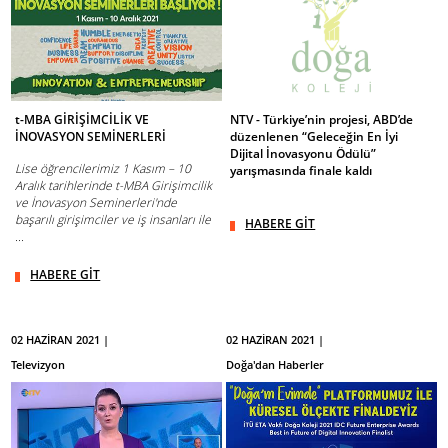
t-MBA GİRİŞİMCİLİK VE
NTV - Türkiye’nin projesi, ABD’de
İNOVASYON SEMİNERLERİ
düzenlenen “Geleceğin En İyi
Dijital İnovasyonu Ödülü”
Lise öğrencilerimiz 1 Kasım – 10
yarışmasında finale kaldı
Aralık tarihlerinde t-MBA Girişimcilik
ve İnovasyon Seminerleri'nde
başarılı girişimciler ve iş insanları ile
HABERE GİT
...
HABERE GİT
02 HAZİRAN 2021 |
02 HAZİRAN 2021 |
Televizyon
Doğa'dan Haberler