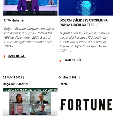
NTV- Haberler
DOĞA’M EVİMDE PLATFORMUNA
DÜNYA LİDERLİĞİ TESCİLİ
Doğa'm Evimde, dünyanın en büyük
veri analiz kuruluşu IDC tarafından
Doğa'm Evimde, dünyanın en büyük
ABD’de düzenlenen 2021 Best of
veri analiz kuruluşu IDC tarafından
Future of Digital Innovation Award
ABD’de düzenlenen 2021 Best of
2021 - ...
Future of Digital Innovation Award
2021 - ...
HABERE GİT
HABERE GİT
25 MAYIS 2021 |
04 MAYIS 2021 |
Doğa'dan Haberler
Gazete