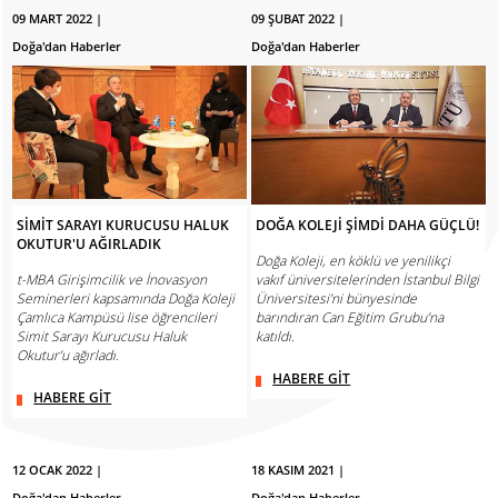
09 MART 2022 |
09 ŞUBAT 2022 |
Doğa'dan Haberler
Doğa'dan Haberler
SİMİT SARAYI KURUCUSU HALUK
DOĞA KOLEJİ ŞİMDİ DAHA GÜÇLÜ!
OKUTUR'U AĞIRLADIK
Doğa Koleji, en köklü ve yenilikçi
t-MBA Girişimcilik ve İnovasyon
vakıf üniversitelerinden İstanbul Bilgi
Seminerleri kapsamında Doğa Koleji
Üniversitesi’ni bünyesinde
Çamlıca Kampüsü lise öğrencileri
barındıran Can Eğitim Grubu’na
Simit Sarayı Kurucusu Haluk
katıldı.
Okutur’u ağırladı.
HABERE GİT
HABERE GİT
12 OCAK 2022 |
18 KASIM 2021 |
Doğa'dan Haberler
Doğa'dan Haberler