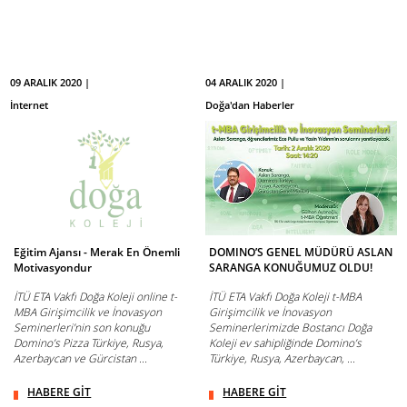
09 ARALIK 2020 |
04 ARALIK 2020 |
İnternet
Doğa'dan Haberler
Eğitim Ajansı - Merak En Önemli
DOMINO’S GENEL MÜDÜRÜ ASLAN
Motivasyondur
SARANGA KONUĞUMUZ OLDU!
İTÜ ETA Vakfı Doğa Koleji online t-
İTÜ ETA Vakfı Doğa Koleji t-MBA
MBA Girişimcilik ve İnovasyon
Girişimcilik ve İnovasyon
Seminerleri’nin son konuğu
Seminerlerimizde Bostancı Doğa
Domino’s Pizza Türkiye, Rusya,
Koleji ev sahipliğinde Domino’s
Azerbaycan ve Gürcistan ...
Türkiye, Rusya, Azerbaycan, ...
HABERE GİT
HABERE GİT