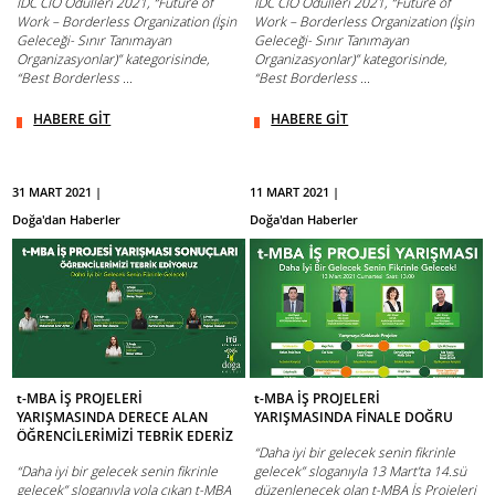
IDC CIO Ödülleri 2021, “Future of
IDC CIO Ödülleri 2021, “Future of
Work – Borderless Organization (İşin
Work – Borderless Organization (İşin
Geleceği- Sınır Tanımayan
Geleceği- Sınır Tanımayan
Organizasyonlar)” kategorisinde,
Organizasyonlar)” kategorisinde,
“Best Borderless ...
“Best Borderless ...
HABERE GİT
HABERE GİT
31 MART 2021 |
11 MART 2021 |
Doğa'dan Haberler
Doğa'dan Haberler
t-MBA İŞ PROJELERİ
t-MBA İŞ PROJELERİ
YARIŞMASINDA DERECE ALAN
YARIŞMASINDA FİNALE DOĞRU
ÖĞRENCİLERİMİZİ TEBRİK EDERİZ
“Daha iyi bir gelecek senin fikrinle
“Daha iyi bir gelecek senin fikrinle
gelecek” sloganıyla 13 Mart’ta 14.sü
gelecek” sloganıyla yola çıkan t-MBA
düzenlenecek olan t-MBA İş Projeleri