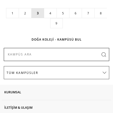
1
2
3
4
5
6
7
8
9
DOĞA KOLEJİ - KAMPÜSÜ BUL
KURUMSAL
İLETİŞİM & ULAŞIM