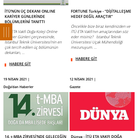
İTÜ’NÜN ÜÇ DEKANI ONLINE
FORTUNE Türkiye - “DİJİTALLEŞME
KARİYER GÜNLERİNDE
HEDEF DEĞİL ARAÇTIR”
BÖLÜMLERİNİ TANITTI
Öncelikle bize biraz kendinizden ve
​İTÜ ETA Vakfı Doğa Koleji Online
İTÜ ETA Vakfı’nın amaçlarından söz
Kariyer Günleri çerçevesinde,
eder misiniz? İstanbul Teknik
İstanbul Teknik Üniversitesi’nin en
Üniversitesi Uçak Mühendisliği
çok tercih edilen üç bölümünün
mezunuyum. ...
dekanları, ...
HABERE GİT
HABERE GİT
19 NİSAN 2021 |
12 NİSAN 2021 |
Doğa'dan Haberler
Gazete
14. t-MBA ZİRVESİ’NDE GELECEĞİN
Dünya - İTÜ ETA VAKFI DOĞA