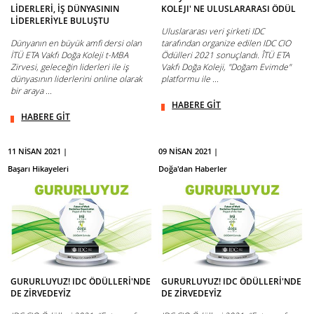
LİDERLERİ, İŞ DÜNYASININ
KOLEJI' NE ULUSLARARASI ÖDÜL
LİDERLERİYLE BULUŞTU
Uluslararası veri şirketi IDC
Dünyanın en büyük amfi dersi olan
tarafından organize edilen IDC CIO
İTÜ ETA Vakfı Doğa Koleji t-MBA
Ödülleri 2021 sonuçlandı. ÎTÜ ETA
Zirvesi, geleceğin liderleri ile iş
Vakfı Doğa Koleji, "Doğam Evimde"
dünyasının liderlerini online olarak
platformu ile ...
bir araya ...
HABERE GİT
HABERE GİT
11 NİSAN 2021 |
09 NİSAN 2021 |
Başarı Hikayeleri
Doğa'dan Haberler
GURURLUYUZ! IDC ÖDÜLLERİ'NDE
GURURLUYUZ! IDC ÖDÜLLERİ'NDE
DE ZİRVEDEYİZ
DE ZİRVEDEYİZ