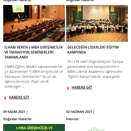
İLHAM VEREN t-MBA GİRİŞİMCİLİK
GELECEĞİN LİDERLERİ EĞİTİM
VE İNOVASYON SEMİNERLERİ
KAMPINDA
TAMAMLANDI
İTÜ ETA Vakfı Doğa Kolejinin Türkiye
t-MBA Eğitim Modeli kapsamında her
genelindeki tüm kampüslerinin t-
yıl düzenlenen “t-MBA Girişimcilik ve
MBA Liderlik Akademisi öğrencileri
İnovasyon Seminerleri” bu yıl da
“Eğitim Kampı”nda bir araya geldi.
öğrencilerimize ilham verdi.
Geleceğin ...
HABERE GİT
HABERE GİT
09 KASIM 2021 |
02 HAZİRAN 2021 |
Doğa'dan Haberler
İnternet