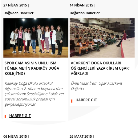
27 NİSAN 2015 |
14 NİSAN 2015 |
Doğa'dan Haberler
Doğa'dan Haberler
SPOR CAMİASININ ÜNLÜ İSMİ
ACARKENT DOĞA OKULLARI
TÜMER METİN KADIKÖY DOĞA
ÖĞRENCİLERİ YAZAR İREM UŞAR’I
KOLEJİ'NDE
AĞIRLADI
Kadıköy Doğa Okulu ortaokul
Ünlü Yazar İrem Uşar Acarkent
öğrencileri 2. dönem boyunca tüm
Doğa’da…
çalışmalarını Sessizliğime Kulak Ver
sosyal sorumluluk projesi için
HABERE GİT
gerçekleştiriyorlar.
HABERE GİT
06 NİSAN 2015 |
26 MART 2015 |