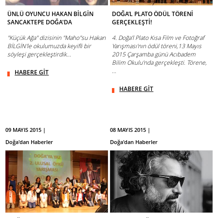
ÜNLÜ OYUNCU HAKAN BİLGİN
DOĞA’L PLATO ÖDÜL TÖRENİ
SANCAKTEPE DOĞA'DA
GERÇEKLEŞTİ!
"Küçük Ağa" dizisinin "Maho"su Hakan
4. Doğa’l Plato Kısa Film ve Fotoğraf
BİLGİN'le okulumuzda keyifli bir
Yarışması'nın ödül töreni,13 Mayıs
söyleşi gerçekleştirdik...
2015 Çarşamba günü Acıbadem
Bilim Okulu'nda gerçekleşti. Törene,
...
HABERE GİT
HABERE GİT
09 MAYIS 2015 |
08 MAYIS 2015 |
Doğa'dan Haberler
Doğa'dan Haberler