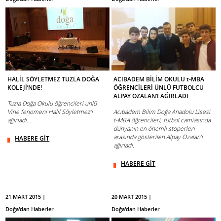
HALİL SÖYLETMEZ TUZLA DOĞA
ACIBADEM BİLİM OKULU t-MBA
KOLEJİ’NDE!
ÖĞRENCİLERİ ÜNLÜ FUTBOLCU
ALPAY ÖZALAN’I AĞIRLADI
Tuzla Doğa Okulu öğrencileri ünlü
Vine fenomeni Halil Söyletmez'i
Acıbadem Bilim Doğa Anadolu Lisesi
ağırladı...
t-MBA öğrencileri, futbol camiasında
dünyanın en önemli stoperleri
arasında gösterilen Alpay Özalan’ı
HABERE GİT
ağırladı.
HABERE GİT
21 MART 2015 |
20 MART 2015 |
Doğa'dan Haberler
Doğa'dan Haberler