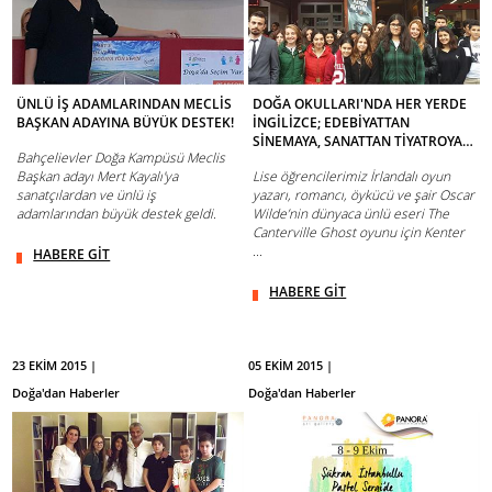
ÜNLÜ İŞ ADAMLARINDAN MECLİS
DOĞA OKULLARI'NDA HER YERDE
BAŞKAN ADAYINA BÜYÜK DESTEK!
İNGİLİZCE; EDEBİYATTAN
SİNEMAYA, SANATTAN TİYATROYA…
Bahçelievler Doğa Kampüsü Meclis
Başkan adayı Mert Kayalı'ya
Lise öğrencilerimiz İrlandalı oyun
sanatçılardan ve ünlü iş
yazarı, romancı, öykücü ve şair Oscar
adamlarından büyük destek geldi.
Wilde’nin dünyaca ünlü eseri The
Canterville Ghost oyunu için Kenter
...
HABERE GİT
HABERE GİT
23 EKİM 2015 |
05 EKİM 2015 |
Doğa'dan Haberler
Doğa'dan Haberler