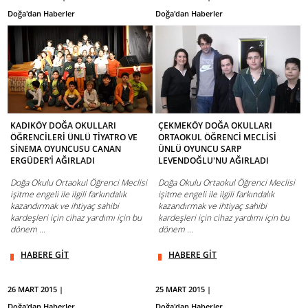
Doğa'dan Haberler
Doğa'dan Haberler
KADIKÖY DOĞA OKULLARI
ÇEKMEKÖY DOĞA OKULLARI
ÖĞRENCİLERİ ÜNLÜ TİYATRO VE
ORTAOKUL ÖĞRENCİ MECLİSİ
SİNEMA OYUNCUSU CANAN
ÜNLÜ OYUNCU SARP
ERGÜDER’İ AĞIRLADI
LEVENDOĞLU'NU AĞIRLADI
Doğa Okulu Ortaokul Öğrenci Meclisi
Doğa Okulu Ortaokul Öğrenci Meclisi
işitme engeli ile ilgili farkındalık
işitme engeli ile ilgili farkındalık
kazandırmak ve ihtiyaç sahibi
kazandırmak ve ihtiyaç sahibi
kardeşleri için cihaz yardımı için bu
kardeşleri için cihaz yardımı için bu
dönem ...
dönem ...
HABERE GİT
HABERE GİT
26 MART 2015 |
25 MART 2015 |
Doğa'dan Haberler
Doğa'dan Haberler