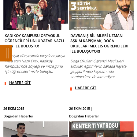
KADIKÖY KAMPÜSÜ ORTAOKUL
DAVRANIŞ BİLİMLERİ UZMANI
ÖĞRENCİLERİ ÜNLÜ YAZAR NAZLI
AŞKIM KAPIŞMAK, DOĞA
ERAY İLE BULUŞTU!
OKULLARI MECLİS ÖĞRENCİLERİ
İLE BULUŞUYOR!
Edebiyat dünyasında birçok başarıya
imza atan Nazlı Eray, Kadıköy
Doğa Okulları Öğrenci Meclisleri
Kampüsü‘nde söyleşi ve imza günü
aldıkları eğitimlerin sahada hayata
için öğrencilerimizle buluştu.
geçiştirilmesi kapsamında
seminerlere devam ediyor.
HABERE GİT
HABERE GİT
26 EKİM 2015 |
26 EKİM 2015 |
Doğa'dan Haberler
Doğa'dan Haberler