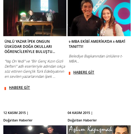
ÜNLÜ YAZAR İPEK ONGUN
t-MBA EKİBİ AMERİKA’DA t-MBA’İ
ÜSKÜDAR DOĞA OKULLARI
TANITTI!
ÖĞRENCİLERİYLE BULUŞTU...
Belediye Başkanından ünlülere t-
"Yaş On Yedi" ve "Bir Genç Kızın Gizli
MBA...
Defteri" adlı eserleriyle adından sıkça
söz ettiren Gençlik Türk Edebiyatının
HABERE GİT
en sevilen yazarlarından İpek ...
HABERE GİT
12 KASIM 2015 |
04 KASIM 2015 |
Doğa'dan Haberler
Doğa'dan Haberler