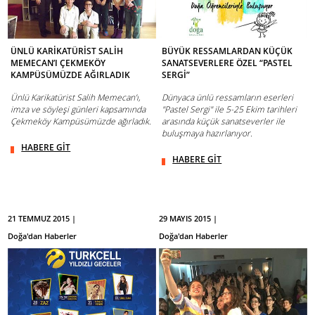
ÜNLÜ KARİKATÜRİST SALİH
BÜYÜK RESSAMLARDAN KÜÇÜK
MEMECAN’I ÇEKMEKÖY
SANATSEVERLERE ÖZEL “PASTEL
KAMPÜSÜMÜZDE AĞIRLADIK
SERGİ”
Ünlü Karikatürist Salih Memecan’ı,
Dünyaca ünlü ressamların eserleri
imza ve söyleşi günleri kapsamında
"Pastel Sergi" ile 5-25 Ekim tarihleri
Çekmeköy Kampüsümüzde ağırladık.
arasında küçük sanatseverler ile
buluşmaya hazırlanıyor.
HABERE GİT
HABERE GİT
21 TEMMUZ 2015 |
29 MAYIS 2015 |
Doğa'dan Haberler
Doğa'dan Haberler