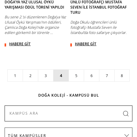
DOĞA'YA YAZ ULUSAL ÖYKÜ
ÜNLÜ FOTOĞRAFÇI MUSTAFA
YARIŞMASI ÖDÜL TÖRENİ YAPILDI
SEVEN İLE İSTANBUL FOTOĞRAF
TURU
Bu sene 2.’si düzenlenen Doğa'ya Yaz
Ulusal Öykü Yarışması'nın ödülleri,
Doğa Okulu öğrencileri ünlü
Çamlıca Doğa Koleji'nde organize
fotoğrafçı Mustafa Seven ile
edilen görkemli bir törenle ...
İstanbul'da foto safariye çıkıyorlar.
HABERE GİT
HABERE GİT
1
2
3
4
5
6
7
8
DOĞA KOLEJİ - KAMPÜSÜ BUL