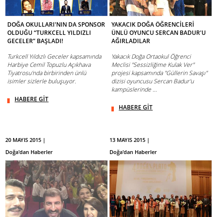
DOĞA OKULLARI'NIN DA SPONSOR
YAKACIK DOĞA ÖĞRENCİLERİ
OLDUĞU “TURKCELL YILDIZLI
ÜNLÜ OYUNCU SERCAN BADUR'U
GECELER” BAŞLADI!
AĞIRLADILAR
Turkcell Yıldızlı Geceler kapsamında
Yakacık Doğa Ortaokul Öğrenci
Harbiye Cemil Topuzlu Açıkhava
Meclisi "Sessizliğime Kulak Ver"
Tiyatrosu'nda birbirinden ünlü
projesi kapsamında "Güllerin Savaşı"
isimler sizlerle buluşuyor.
dizisi oyuncusu Sercan Badur'u
kampüslerinde ...
HABERE GİT
HABERE GİT
20 MAYIS 2015 |
13 MAYIS 2015 |
Doğa'dan Haberler
Doğa'dan Haberler