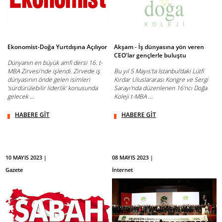
Ekonomist-Doğa Yurtdışına Açılıyor
Akşam - İş dünyasına yön veren
CEO'lar gençlerle buluştu
Dünyanın en büyük amfi dersi 16. t-
MBA Zirvesi'nde işlendi. Zirvede iş
Bu yıl 5 Mayıs'ta İstanbul'daki Lütfi
dünyasının önde gelen isimleri
Kırdar Uluslararası Kongre ve Sergi
‘sürdürülebilir liderlik’ konusunda
Sarayı'nda düzenlenen 16'ncı Doğa
gelecek ...
Koleji t-MBA ...
HABERE GİT
HABERE GİT
10 MAYIS 2023 |
08 MAYIS 2023 |
Gazete
İnternet