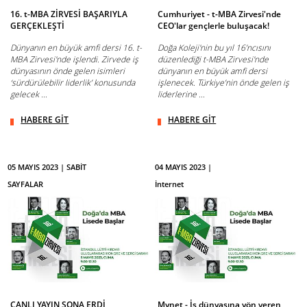
16. t-MBA ZİRVESİ BAŞARIYLA
Cumhuriyet - t-MBA Zirvesi'nde
GERÇEKLEŞTİ
CEO'lar gençlerle buluşacak!
Dünyanın en büyük amfi dersi 16. t-
Doğa Koleji'nin bu yıl 16’ncısını
MBA Zirvesi'nde işlendi. Zirvede iş
düzenlediği t-MBA Zirvesi'nde
dünyasının önde gelen isimleri
dünyanın en büyük amfi dersi
‘sürdürülebilir liderlik’ konusunda
işlenecek. Türkiye’nin önde gelen iş
gelecek ...
liderlerine ...
HABERE GİT
HABERE GİT
05 MAYIS 2023 | SABİT
04 MAYIS 2023 |
SAYFALAR
İnternet
CANLI YAYIN SONA ERDİ
Mynet - İş dünyasına yön veren