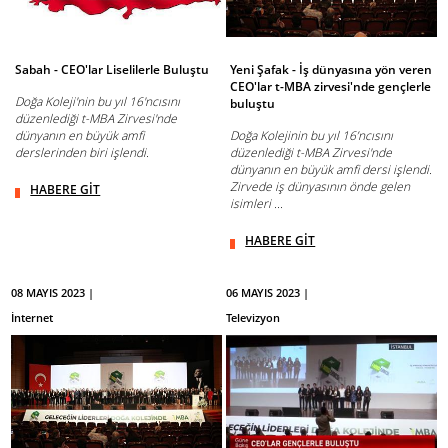
Sabah - CEO'lar Liselilerle Buluştu
Yeni Şafak - İş dünyasına yön veren
CEO'lar t-MBA zirvesi'nde gençlerle
Doğa Koleji'nin bu yıl 16'ncısını
buluştu
düzenlediği t-MBA Zirvesi'nde
dünyanın en büyük amfi
Doğa Kolejinin bu yıl 16’ncısını
derslerinden biri işlendi.
düzenlediği t-MBA Zirvesi'nde
dünyanın en büyük amfi dersi işlendi.
Zirvede iş dünyasının önde gelen
HABERE GİT
isimleri ...
HABERE GİT
08 MAYIS 2023 |
06 MAYIS 2023 |
İnternet
Televizyon