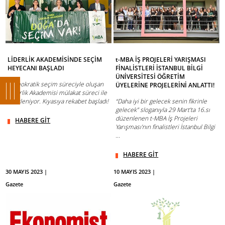
LİDERLİK AKADEMİSİNDE SEÇİM
t-MBA İŞ PROJELERİ YARIŞMASI
HEYECANI BAŞLADI
FİNALİSTLERİ İSTANBUL BİLGİ
ÜNİVERSİTESİ ÖĞRETİM
Demokratik seçim süreciyle oluşan
ÜYELERİNE PROJELERİNİ ANLATTI!
Liderlik Akademisi mülakat süreci ile
belirleniyor. Kıyasıya rekabet başladı!
“Daha iyi bir gelecek senin fikrinle
gelecek” sloganıyla 29 Mart’ta 16.sı
düzenlenen t-MBA İş Projeleri
HABERE GİT
Yarışması’nın finalistleri İstanbul Bilgi
...
HABERE GİT
30 MAYIS 2023 |
10 MAYIS 2023 |
Gazete
Gazete