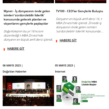
Mynet - İş dünyasının önde gelen
TV100 - CEO'lar Gençlerle Buluştu
isimleri ‘sürdürülebilir liderlik’
Dünyanın en büyük amfi dersi 16. t-
konusunda gelecek planları ve
MBA Zirvesi'nde işlendi. Zirvede iş
vizyonlarını gençlerle paylaştılar
dünyasının önde gelen isimleri
Doğa Kolejinin bu yıl 16’ncısını
‘sürdürülebilir liderlik’ konusunda ...
düzenlediği t-MBA Zirvesi'nde
dünyanın en büyük amfi dersi işlendi.
HABERE GİT
HABERE GİT
06 MAYIS 2023 |
05 MAYIS 2023 |
Doğa'dan Haberler
İnternet