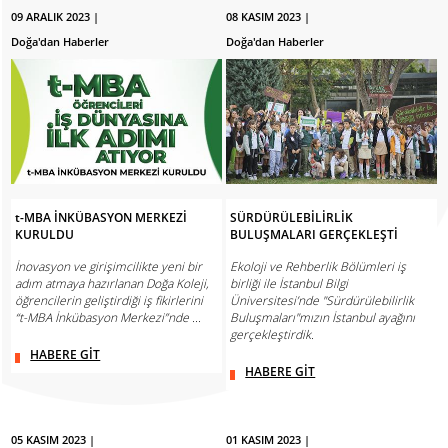
09 ARALIK 2023 |
08 KASIM 2023 |
Doğa'dan Haberler
Doğa'dan Haberler
t-MBA İNKÜBASYON MERKEZİ
SÜRDÜRÜLEBİLİRLİK
KURULDU
BULUŞMALARI GERÇEKLEŞTİ
İnovasyon ve girişimcilikte yeni bir
Ekoloji ve Rehberlik Bölümleri iş
adım atmaya hazırlanan Doğa Koleji,
birliği ile İstanbul Bilgi
öğrencilerin geliştirdiği iş fikirlerini
Üniversitesi’nde "Sürdürülebilirlik
“t-MBA İnkübasyon Merkezi”nde ...
Buluşmaları"mızın İstanbul ayağını
gerçekleştirdik.
HABERE GİT
HABERE GİT
05 KASIM 2023 |
01 KASIM 2023 |