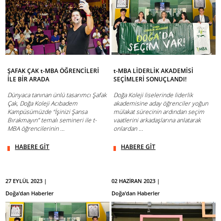
ŞAFAK ÇAK t-MBA ÖĞRENCİLERİ
t-MBA LİDERLİK AKADEMİSİ
İLE BİR ARADA
SEÇİMLERİ SONUÇLANDI!
Dünyaca tanınan ünlü tasarımcı Şafak
Doğa Koleji liselerinde liderlik
Çak, Doğa Koleji Acıbadem
akademisine aday öğrenciler yoğun
Kampüsümüzde “İşinizi Şansa
mülakat sürecinin ardından seçim
Bırakmayın” temalı semineri ile t-
vaatlerini arkadaşlarına anlatarak
MBA öğrencilerinin ...
onlardan ...
HABERE GİT
HABERE GİT
27 EYLÜL 2023 |
02 HAZİRAN 2023 |
Doğa'dan Haberler
Doğa'dan Haberler