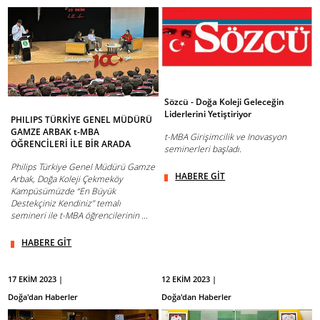
Sözcü - Doğa Koleji Geleceğin
Liderlerini Yetiştiriyor
PHILIPS TÜRKİYE GENEL MÜDÜRÜ
GAMZE ARBAK t-MBA
t-MBA Girişimcilik ve Inovasyon
ÖĞRENCİLERİ İLE BİR ARADA
seminerleri başladı.
Philips Türkiye Genel Müdürü Gamze
HABERE GİT
Arbak, Doğa Koleji Çekmeköy
Kampüsümüzde “En Büyük
Destekçiniz Kendiniz’’ temalı
semineri ile t-MBA öğrencilerinin ...
HABERE GİT
17 EKİM 2023 |
12 EKİM 2023 |
Doğa'dan Haberler
Doğa'dan Haberler