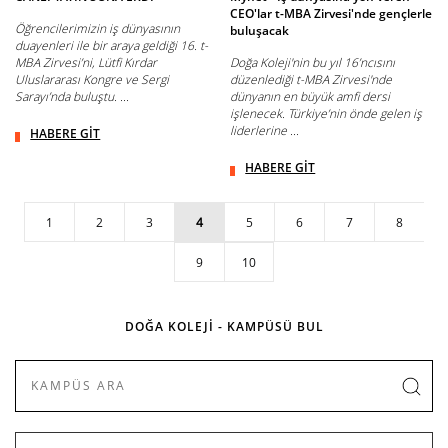
CEO'lar t-MBA Zirvesi'nde gençlerle
Öğrencilerimizin iş dünyasının
buluşacak
duayenleri ile bir araya geldiği 16. t-
MBA Zirvesi’ni, Lütfi Kırdar
Doğa Koleji'nin bu yıl 16’ncısını
Uluslararası Kongre ve Sergi
düzenlediği t-MBA Zirvesi'nde
Sarayı’nda buluştu. ...
dünyanın en büyük amfi dersi
işlenecek. Türkiye’nin önde gelen iş
liderlerine ...
HABERE GİT
HABERE GİT
1
2
3
4
5
6
7
8
9
10
DOĞA KOLEJİ - KAMPÜSÜ BUL