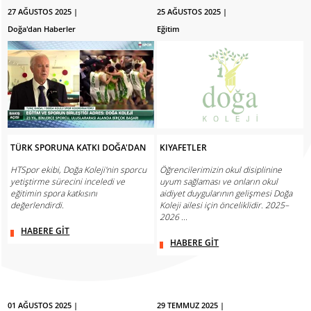
27 AĞUSTOS 2025 |
25 AĞUSTOS 2025 |
Doğa'dan Haberler
Eğitim
TÜRK SPORUNA KATKI DOĞA'DAN
KIYAFETLER
HTSpor ekibi, Doğa Koleji'nin sporcu
Öğrencilerimizin okul disiplinine
yetiştirme sürecini inceledi ve
uyum sağlaması ve onların okul
eğitimin spora katkısını
aidiyet duygularının gelişmesi Doğa
değerlendirdi.
Koleji ailesi için önceliklidir. 2025–
2026 ...
HABERE GİT
HABERE GİT
01 AĞUSTOS 2025 |
29 TEMMUZ 2025 |