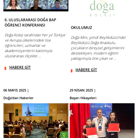
6. ULUSLARARASI DOĞA BAP
ÖĞRENCİ KONFERANSI
OKULUMUZ
Doğa Koleji tarafından her yıl Türkiye
Doğa Mini, şimdi Beylikdüzü'nde!
ve Avrupa ülkelerindeki lise
Beylikdüzü Doğa Anaokulu,
öğrencileri, uzmanlar ve
çocukların bireysel gelişimlerini
akademisyenlerin katılımıyla
destekleyen, modern eğitim
uluslararası ölçekte ...
yaklaşımıyla öne çıkan ve ...
HABERE GİT
HABERE GİT
06 MAYIS 2025 |
29 NİSAN 2025 |
Doğa'dan Haberler
Başarı Hikayeleri