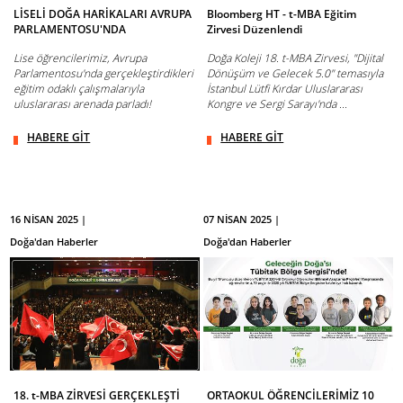
LİSELİ DOĞA HARİKALARI AVRUPA
Bloomberg HT - t-MBA Eğitim
PARLAMENTOSU'NDA
Zirvesi Düzenlendi
Lise öğrencilerimiz, Avrupa
Doğa Koleji 18. t-MBA Zirvesi, "Dijital
Parlamentosu'nda gerçekleştirdikleri
Dönüşüm ve Gelecek 5.0" temasıyla
eğitim odaklı çalışmalarıyla
İstanbul Lütfi Kırdar Uluslararası
uluslararası arenada parladı!
Kongre ve Sergi Sarayı'nda ...
HABERE GİT
HABERE GİT
16 NİSAN 2025 |
07 NİSAN 2025 |
Doğa'dan Haberler
Doğa'dan Haberler
18. t-MBA ZİRVESİ GERÇEKLEŞTİ
ORTAOKUL ÖĞRENCİLERİMİZ 10