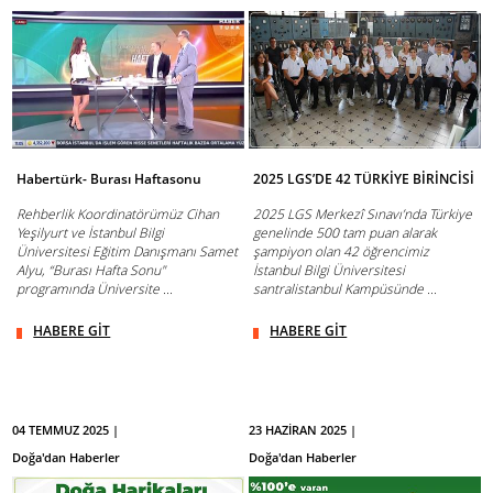
Habertürk- Burası Haftasonu
2025 LGS’DE 42 TÜRKİYE BİRİNCİSİ
Rehberlik Koordinatörümüz Cihan
2025 LGS Merkezî Sınavı’nda Türkiye
Yeşilyurt ve İstanbul Bilgi
genelinde 500 tam puan alarak
Üniversitesi Eğitim Danışmanı Samet
şampiyon olan 42 öğrencimiz
Alyu, “Burası Hafta Sonu"
İstanbul Bilgi Üniversitesi
programında Üniversite ...
santralistanbul Kampüsünde ...
HABERE GİT
HABERE GİT
04 TEMMUZ 2025 |
23 HAZİRAN 2025 |
Doğa'dan Haberler
Doğa'dan Haberler