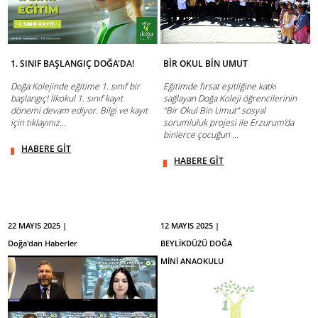
1. SINIF BAŞLANGIÇ DOĞA'DA!
BİR OKUL BİN UMUT
Doğa Kolejinde eğitime 1. sınıf bir
Eğitimde fırsat eşitliğine katkı
başlangıç! İlkokul 1. sınıf kayıt
sağlayan Doğa Koleji öğrencilerinin
dönemi devam ediyor. Bilgi ve kayıt
“Bir Okul Bin Umut” sosyal
için tıklayınız...
sorumluluk projesi ile Erzurum’da
binlerce çocuğun ...
HABERE GİT
HABERE GİT
22 MAYIS 2025 |
12 MAYIS 2025 |
Doğa'dan Haberler
BEYLİKDÜZÜ DOĞA
MİNİ ANAOKULU