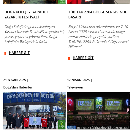
DOĞA KOLEJİ 7. YARATICI
TÜBİTAK 2204 BÖLGE SERGİSİNDE
YAZARLIK FESTİVALİ
BAŞARI
Doğa Kolejinin gelenekselleşen
Bu yıl 19’uncusu düzenlenen ve 7-10
Yaratıcı Yazarlık Festivali'nin yedincisi;
Nisan 2025 tarihleri arasında bölge
yazar, yayınevi yöneticileri, Doğa
merkezlerinde gerçekleştirilen
Kolejinin Türkiye’deki farklı ...
TÜBİTAK 2204-B Ortaokul Öğrencileri
Bilimsel ...
HABERE GİT
HABERE GİT
21 NİSAN 2025 |
17 NİSAN 2025 |
Doğa'dan Haberler
Televizyon