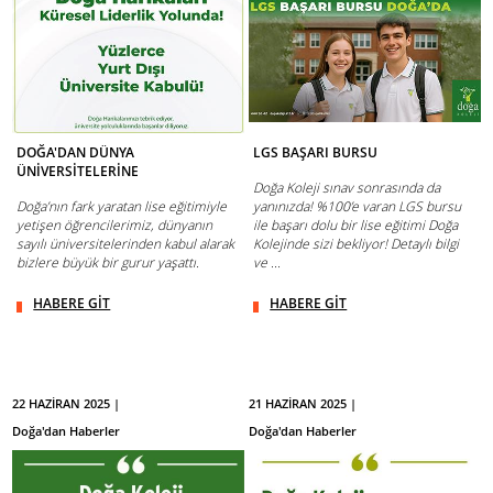
DOĞA'DAN DÜNYA
LGS BAŞARI BURSU
ÜNİVERSİTELERİNE
Doğa Koleji sınav sonrasında da
Doğa’nın fark yaratan lise eğitimiyle
yanınızda! %100’e varan LGS bursu
yetişen öğrencilerimiz, dünyanın
ile başarı dolu bir lise eğitimi Doğa
sayılı üniversitelerinden kabul alarak
Kolejinde sizi bekliyor! Detaylı bilgi
bizlere büyük bir gurur yaşattı.
ve ...
HABERE GİT
HABERE GİT
22 HAZİRAN 2025 |
21 HAZİRAN 2025 |
Doğa'dan Haberler
Doğa'dan Haberler