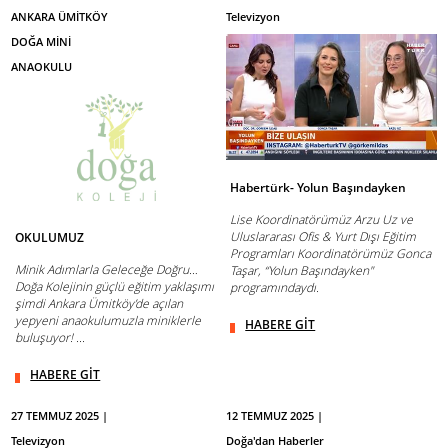
ANKARA ÜMİTKÖY
Televizyon
DOĞA MİNİ
ANAOKULU
Habertürk- Yolun Başındayken
Lise Koordinatörümüz Arzu Uz ve
Uluslararası Ofis & Yurt Dışı Eğitim
OKULUMUZ
Programları Koordinatörümüz Gonca
Minik Adımlarla Geleceğe Doğru…
Taşar, “Yolun Başındayken"
Doğa Kolejinin güçlü eğitim yaklaşımı
programındaydı.
şimdi Ankara Ümitköy’de açılan
yepyeni anaokulumuzla miniklerle
HABERE GİT
buluşuyor! ...
HABERE GİT
27 TEMMUZ 2025 |
12 TEMMUZ 2025 |
Televizyon
Doğa'dan Haberler