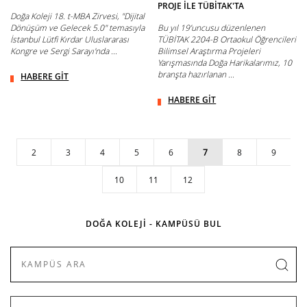
PROJE İLE TÜBİTAK'TA
Doğa Koleji 18. t-MBA Zirvesi, "Dijital
Dönüşüm ve Gelecek 5.0" temasıyla
Bu yıl 19’uncusu düzenlenen
İstanbul Lütfi Kırdar Uluslararası
TÜBİTAK 2204-B Ortaokul Öğrencileri
Kongre ve Sergi Sarayı'nda ...
Bilimsel Araştırma Projeleri
Yarışmasında Doğa Harikalarımız, 10
branşta hazırlanan ...
HABERE GİT
HABERE GİT
2
3
4
5
6
7
8
9
10
11
12
DOĞA KOLEJİ - KAMPÜSÜ BUL