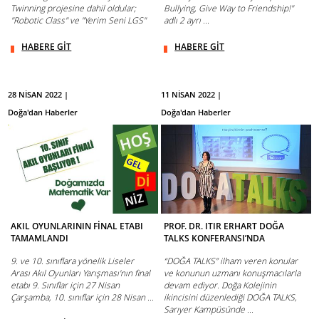
Twinning projesine dahil oldular;
Bullying, Give Way to Friendship!"
"Robotic Class" ve "Yerim Seni LGS"
adlı 2 ayrı ...
HABERE GİT
HABERE GİT
28 NİSAN 2022 |
11 NİSAN 2022 |
Doğa'dan Haberler
Doğa'dan Haberler
AKIL OYUNLARININ FİNAL ETABI
PROF. DR. ITIR ERHART DOĞA
TAMAMLANDI
TALKS KONFERANSI’NDA
9. ve 10. sınıflara yönelik Liseler
“DOĞA TALKS” ilham veren konular
Arası Akıl Oyunları Yarışması'nın final
ve konunun uzmanı konuşmacılarla
etabı 9. Sınıflar için 27 Nisan
devam ediyor. Doğa Kolejinin
Çarşamba, 10. sınıflar için 28 Nisan ...
ikincisini düzenlediği DOĞA TALKS,
Sarıyer Kampüsünde ...