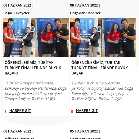
08 HAZİRAN 2022 |
08 HAZİRAN 2022 |
Başarı Hikayeleri
Doğa'dan Haberler
ÖĞRENCİLERİMİZ, TÜBİTAK
ÖĞRENCİLERİMİZ, TÜBİTAK
TÜRKİYE FİNALLERİNDE BÜYÜK
TÜRKİYE FİNALLERİNDE BÜYÜK
BAŞARI
BAŞARI
TÜBİTAK Türkiye Finalleri’nde,
TÜBİTAK Türkiye Finalleri’nde,
psikoloji ve biyoloji alanlarında, Doğa
psikoloji ve biyoloji alanlarında, Doğa
Koleji öğrencilerinin 2 ayrı projesi
Koleji öğrencilerinin 2 ayrı projesi
Türkiye 2.liği ve Türkiye 3.lüğü ...
Türkiye 2.liği ve Türkiye 3.lüğü ...
HABERE GİT
HABERE GİT
08 HAZİRAN 2022 |
05 HAZİRAN 2022 |
Doğa'dan Haberler
Doğa'dan Haberler