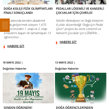
DOĞA KOLEJİ FİZİK OLİMPİYATLARI
PEDALLAR LÖSEMİLİ VE KANSERLİ
FİNALİ SONUÇLANDI
ÇOCUKLAR İÇİN ÇEVRİLDİ
Fizik alanında kendini akademik
Nilüfer Belediyesi ve Doğa Kolejinin
olarak geliştirmek isteyen 1.675
6 yıldır düzenlediği “Doğa İçin Pedal
öğrencimizden 1. etap ve 2. etap
Çevir” projesi bu sene Lösemili ve
sınavlarını başarı ile tamamlayan 13
Kanserli Çocuklar için LÖDER’le ...
öğrencimiz ...
HABERE GİT
HABERE GİT
18 MAYIS 2022 |
13 MAYIS 2022 |
Doğa'dan Haberler
Doğa'dan Haberler
SENDEN ÖĞRENDİK!
DOĞA ÖĞRENCİLERİNDEN