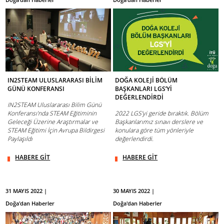
IN2STEAM ULUSLARARASI BİLİM
DOĞA KOLEJİ BÖLÜM
GÜNÜ KONFERANSI
BAŞKANLARI LGS’Yİ
DEĞERLENDİRDİ
IN2STEAM Uluslararası Bilim Günü
Konferansı’nda STEAM Eğitiminin
2022 LGS’yi geride bıraktık. Bölüm
Geleceği Üzerine Araştırmalar ve
Başkanlarımız sınavı derslere ve
STEAM Eğitimi İçin Avrupa Bildirgesi
konulara göre tüm yönleriyle
Paylaşıldı
değerlendirdi.
HABERE GİT
HABERE GİT
31 MAYIS 2022 |
30 MAYIS 2022 |
Doğa'dan Haberler
Doğa'dan Haberler