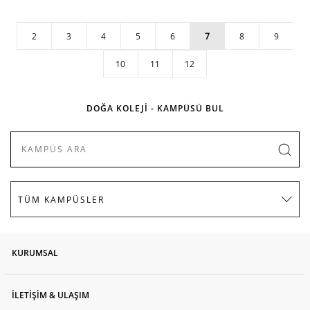
2
3
4
5
6
7
8
9
10
11
12
DOĞA KOLEJİ - KAMPÜSÜ BUL
KURUMSAL
İLETİŞİM & ULAŞIM