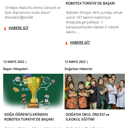
ROBOTEX TÜRKİYE'DE BAŞARI
19 Mayıs Atatürk'ü Anma, Gençlik ve
Spor Bayramımız kutlu olsun!
Robotex Türkiye, 46'sı yurtdışı olmak
#SendenÖğrendik
üzere 187 takımın katılımıyla
Antalya'da gerçekleşti. 3
kampüsümüzden katılan 6 robotik
HABERE GİT
takımı, ...
HABERE GİT
12 MAYIS 2022 |
12 MAYIS 2022 |
Başarı Hikayeleri
Doğa'dan Haberler
DOĞA ÖĞRENCİLERİNDEN
DOĞA'DA OKUL ÖNCESİ ve
ROBOTEX TÜRKİYE'DE BAŞARI
İLKOKUL EĞİTİMİ