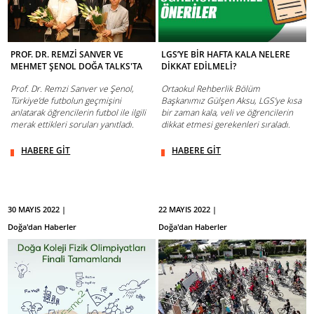
PROF. DR. REMZİ SANVER VE
LGS’YE BİR HAFTA KALA NELERE
MEHMET ŞENOL DOĞA TALKS'TA
DİKKAT EDİLMELİ?
Prof. Dr. Remzi Sanver ve Şenol,
Ortaokul Rehberlik Bölüm
Türkiye’de futbolun geçmişini
Başkanımız Gülşen Aksu, LGS’ye kısa
anlatarak öğrencilerin futbol ile ilgili
bir zaman kala, veli ve öğrencilerin
merak ettikleri soruları yanıtladı.
dikkat etmesi gerekenleri sıraladı.
HABERE GİT
HABERE GİT
30 MAYIS 2022 |
22 MAYIS 2022 |
Doğa'dan Haberler
Doğa'dan Haberler