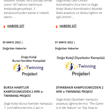
Robotex Türkiye, 46'sı yurtdışı olmak
Doğa Koleji Okul Öncesi
üzere 187 takımın katılımıyla
Koordinatörü Esra Sert ve Doğa
Antalya'da gerçekleşti. 3
Koleji İlkokul Koordinatörü Mustafa
kampüsümüzden katılan 6 robotik
Balta anaokulu ve ilkokul eğitimi ile
takımı, ...
ilgili önemli ...
HABERE GİT
HABERE GİT
05 MAYIS 2022 |
01 MAYIS 2022 |
Doğa'dan Haberler
Doğa'dan Haberler
BURSA HAMİTLER
DİYARBAKIR KAMPÜSÜMÜZDEN 2
KAMPÜSÜMÜZDEN 2 AYRI e-
AYRI e-TWINNING PROJESİ
TWINNING PROJESİ
Doğa Koleji Diyarbakır Kampüsü
Doğa Koleji Bursa Hamitler Kampüsü
anaokulu öğrencilerimiz "The Game
7. sınıf öğrencilerimiz 2 ayrı e-
Is In My Nature" ve "Say Stop to