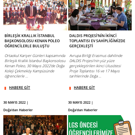
BİRLEŞİK KRALLIK İSTANBUL
DALDIS PROJESİ’NİN İKİNCİ
BAŞKONSOLOSU KENAN POLEO
TOPLANTISI EV SAHİPLİĞİMİZDE
ÖĞRENCİLERLE BULUŞTU
GERÇEKLEŞTİ
Ortaokul Kariyer Günleri kapsamında
Avrupa Birliği Erasmus dahilinde
Birleşik Krallık İstanbul Başkonsolosu
DALDIS Projesi’nin yüz yüze
Kenan Poleo, 30 Mayıs 2022’de Doğa
gerçekleştirilen ikinci Ulusötesi
Koleji Çekmeköy Kampüsünde
Proje Toplantısı 16 ve 17 Mayıs
öğrencilerle ...
tarihlerinde Doğa ...
HABERE GİT
HABERE GİT
30 MAYIS 2022 |
30 MAYIS 2022 |
Doğa'dan Haberler
Doğa'dan Haberler