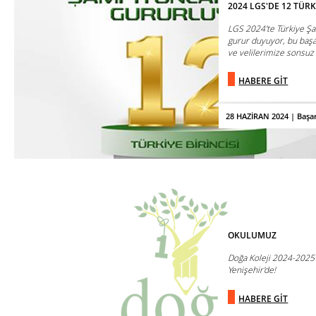
2024 LGS'DE 12 TÜRK
LGS 2024'te Türkiye Ş
gurur duyuyor, bu baş
ve velilerimize sonsuz 
HABERE GİT
28 HAZİRAN 2024 | Başar
OKULUMUZ
Doğa Koleji 2024-2025 
Yenişehir'de!
HABERE GİT