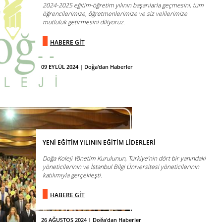
2024-2025 eğitim-öğretim yılının başarılarla geçmesini, tüm
öğrencilerimize, öğretmenlerimize ve siz velilerimize
mutluluk getirmesini diliyoruz.
HABERE GİT
09 EYLÜL 2024 | Doğa'dan Haberler
YENİ EĞİTİM YILININ EĞİTİM LİDERLERİ
Doğa Koleji Yönetim Kurulunun, Türkiye’nin dört bir yanındaki
yöneticilerinin ve İstanbul Bilgi Üniversitesi yöneticilerinin
katılımıyla gerçekleşti.
HABERE GİT
26 AĞUSTOS 2024 | Doğa'dan Haberler