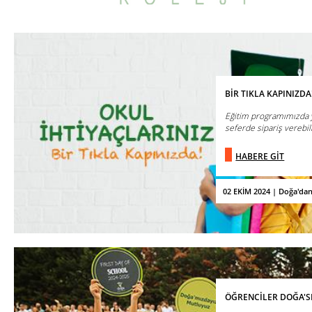
BİR TIKLA KAPINIZDA
Eğitim programımızda y
seferde sipariş verebilir
HABERE GİT
02 EKİM 2024 | Doğa'da
ÖĞRENCİLER DOĞA'S