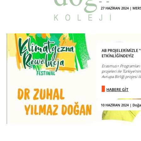
27 HAZİRAN 2024 | ME
AB PROJELERİMİZLE 
ETKİNLİĞİNDEYİZ
Erasmus+ Programları k
projeleri ile Türkiye’ni
Avrupa Birliği projesi ile
HABERE GİT
10 HAZİRAN 2024 | Doğa