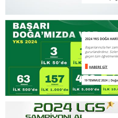
2024 YKS DOĞA HARİ
Başarılarınızla her zam
gururlandırdınız. Sizle
geçen tüm öğretmenler
HABERE GİT
19 TEMMUZ 2024 | Doğa