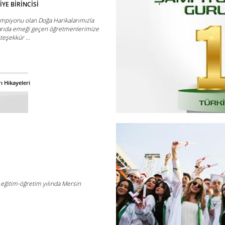
İYE BİRİNCİSİ
ampiyonu olan Doğa Harikalarımızla
arıda emeği geçen öğretmenlerimize
teşekkür ...
ı Hikayeleri
eğitim-öğretim yılında Mersin