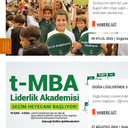
Türkiye'nin dört bir ya
bugün ders başı yaptı. 
ardından okullarına, ...
HABERE GİT
09 EYLÜL 2024 | Doğa'd
DOĞA LİSELERİNDE 
Doğa Koleji Liselerind
süreci başlıyor. Öğrenci
HABERE GİT
27 AĞUSTOS 2024 | Doğa