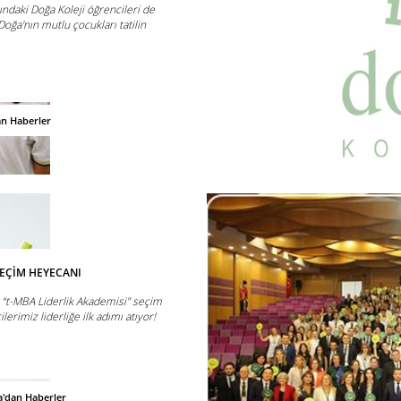
nındaki Doğa Koleji öğrencileri de
Doğa'nın mutlu çocukları tatilin
an Haberler
SEÇİM HEYECANI
e “t-MBA Liderlik Akademisi" seçim
lerimiz liderliğe ilk adımı atıyor!
'dan Haberler