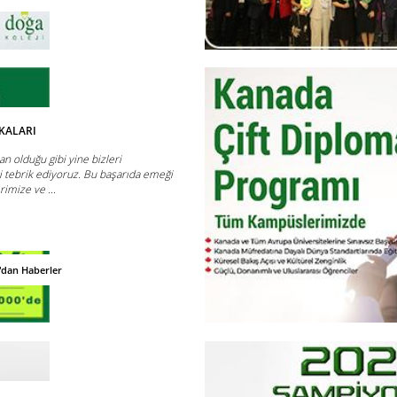
KALARI
an olduğu gibi yine bizleri
ri tebrik ediyoruz. Bu başarıda emeği
imize ve ...
'dan Haberler