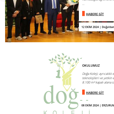
...
HABERE GİT
12 EKİM 2024 | Doğa'da
OKULUMUZ
Doğa Koleji; ayrıcalıklı
teknolojileri ve yetkin
8.100 m² kapalı alana sa
HABERE GİT
08 EKİM 2024 | ERZUR