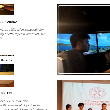
Z BİR ARADA
rinin ve 100’ü aşkın kampüsünden
ıldığı önemli toplantı, kurumun 2025-
 ...
n Haberler
BİZLERLE
İnovasyon Seminerleri
e Yönetim Kurulu Üyesi Sertaç
mizle Ataşehir 1 kampüsümüzde bir