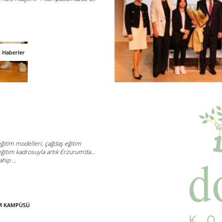
n Haberler
 eğitim modelleri, çağdaş eğitim
 eğitim kadrosuyla artık Erzurum’da…
hip ...
UM KAMPÜSÜ