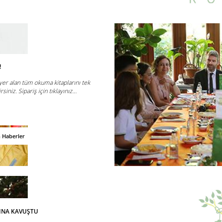
!
er alan tüm okuma kitaplarını tek
siniz. Sipariş için tıklayınız...
n Haberler
INA KAVUŞTU