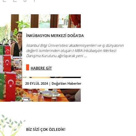
İNKÜBASYON MERKEZİ DOĞA'DA
İstanbul Bilgi Üniversitesi akademisyenleri ve iş dünyasının
değerli isimlerinden oluşan t-MBA İnkübasyon Merkezi
Danışma Kurulunu ağırlayarak yeni ...
HABERE GİT
20 EYLÜL 2024 | Doğa'dan Haberler
BİZ SİZİ ÇOK ÖZLEDİK!