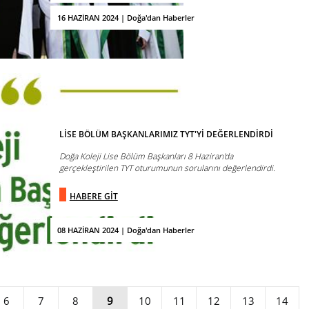
16 HAZİRAN 2024 | Doğa'dan Haberler
LİSE BÖLÜM BAŞKANLARIMIZ TYT'Yİ DEĞERLENDİRDİ
Doğa Koleji Lise Bölüm Başkanları 8 Haziran'da
gerçekleştirilen TYT oturumunun sorularını değerlendirdi.
HABERE GİT
08 HAZİRAN 2024 | Doğa'dan Haberler
6
7
8
9
10
11
12
13
14