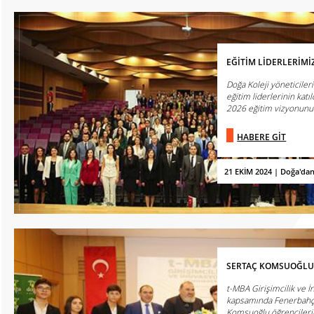
EĞİTİM LİDERLERİMİ
Doğa Koleji yöneticile
eğitim liderlerinin kat
2026 eğitim vizyonunun
HABERE GİT
21 EKİM 2024 | Doğa'da
SERTAÇ KOMSUOĞLU 
t-MBA Girişimcilik ve 
kapsamında Fenerbahç
Komsuoğlu öğrencileri