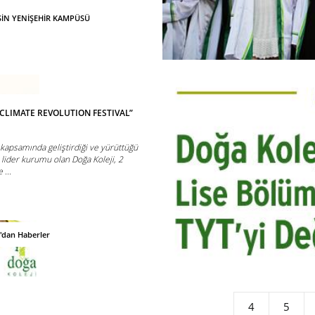
RSİN YENİŞEHİR KAMPÜSÜ
“CLIMATE REVOLUTION FESTIVAL”
apsamında geliştirdiği ve yürüttüğü
n lider kurumu olan Doğa Koleji, 2
 ...
'dan Haberler
4
5