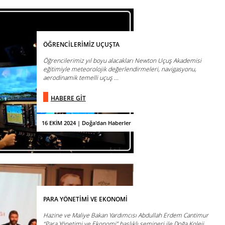
ÖĞRENCİLERİMİZ UÇUŞTA
Öğrencilerimiz yıl boyu alacakları Newton Uçuş Akademisi
eğitimiyle meteorolojik değerlendirmeleri, navigasyonu,
aerodinamik temelli uçuş ...
HABERE GİT
16 EKİM 2024 | Doğa'dan Haberler
PARA YÖNETİMİ VE EKONOMİ
Hazine ve Maliye Bakan Yardımcısı Abdullah Erdem Cantimur
“Para Yönetimi ve Ekonomi” başlıklı semineri ile Doğa Koleji