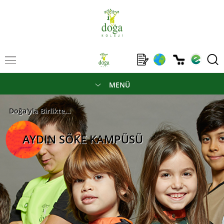
MENÜ
Doğa'yla Birlikte...
AYDIN SÖKE KAMPÜSÜ