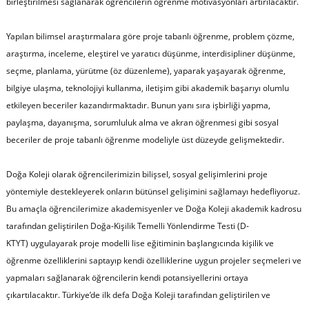
birleştirilmesi sağlanarak öğrencilerin öğrenme motivasyonları artırılacaktır.
Yapılan bilimsel araştırmalara göre proje tabanlı öğrenme, problem çözme,
araştırma, inceleme, eleştirel ve yaratıcı düşünme, interdisipliner düşünme,
seçme, planlama, yürütme (öz düzenleme), yaparak yaşayarak öğrenme,
bilgiye ulaşma, teknolojiyi kullanma, iletişim gibi akademik başarıyı olumlu
etkileyen beceriler kazandırmaktadır. Bunun yanı sıra işbirliği yapma,
paylaşma, dayanışma, sorumluluk alma ve akran öğrenmesi gibi sosyal
beceriler de proje tabanlı öğrenme modeliyle üst düzeyde gelişmektedir.
Doğa Koleji olarak öğrencilerimizin bilişsel, sosyal gelişimlerini proje
yöntemiyle destekleyerek onların bütünsel gelişimini sağlamayı hedefliyoruz.
Bu amaçla öğrencilerimize akademisyenler ve Doğa Koleji akademik kadrosu
tarafından geliştirilen Doğa-Kişilik Temelli Yönlendirme Testi (D-
KTYT) uygulayarak proje modelli lise eğitiminin başlangıcında kişilik ve
öğrenme özelliklerini saptayıp kendi özelliklerine uygun projeler seçmeleri ve
yapmaları sağlanarak öğrencilerin kendi potansiyellerini ortaya
çıkartılacaktır. Türkiye’de ilk defa Doğa Koleji tarafından geliştirilen ve