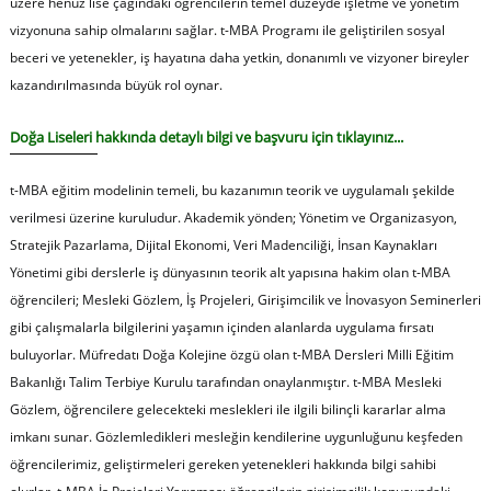
üzere henüz lise çağındaki öğrencilerin temel düzeyde işletme ve yönetim
vizyonuna sahip olmalarını sağlar. t-MBA Programı ile geliştirilen sosyal
beceri ve yetenekler, iş hayatına daha yetkin, donanımlı ve vizyoner bireyler
kazandırılmasında büyük rol oynar.
Doğa Liseleri hakkında detaylı bilgi ve başvuru için tıklayınız...
t-MBA eğitim modelinin temeli, bu kazanımın teorik ve uygulamalı şekilde
verilmesi üzerine kuruludur. Akademik yönden; Yönetim ve Organizasyon,
Stratejik Pazarlama, Dijital Ekonomi, Veri Madenciliği, İnsan Kaynakları
Yönetimi gibi derslerle iş dünyasının teorik alt yapısına hakim olan t-MBA
öğrencileri; Mesleki Gözlem, İş Projeleri, Girişimcilik ve İnovasyon Seminerleri
gibi çalışmalarla bilgilerini yaşamın içinden alanlarda uygulama fırsatı
buluyorlar. Müfredatı Doğa Kolejine özgü olan t-MBA Dersleri Milli Eğitim
Bakanlığı Talim Terbiye Kurulu tarafından onaylanmıştır. t-MBA Mesleki
Gözlem, öğrencilere gelecekteki meslekleri ile ilgili bilinçli kararlar alma
imkanı sunar. Gözlemledikleri mesleğin kendilerine uygunluğunu keşfeden
öğrencilerimiz, geliştirmeleri gereken yetenekleri hakkında bilgi sahibi