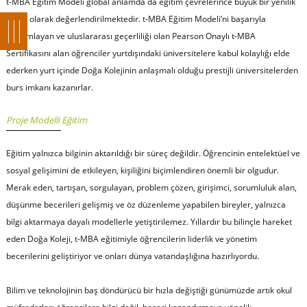
t-MBA Eğitim Modeli global anlamda da eğitim çevrelerince büyük bir yenilik
adımı olarak değerlendirilmektedir. t-MBA Eğitim Modeli’ni başarıyla
tamamlayan ve uluslararası geçerliliği olan Pearson Onaylı t-MBA
Sertifikasını alan öğrenciler yurtdışındaki üniversitelere kabul kolaylığı elde
ederken yurt içinde Doğa Kolejinin anlaşmalı olduğu prestijli üniversitelerden
burs imkanı kazanırlar.
Proje Modelli Eğitim
Eğitim yalnızca bilginin aktarıldığı bir süreç değildir. Öğrencinin entelektüel ve
sosyal gelişimini de etkileyen, kişiliğini biçimlendiren önemli bir olgudur.
Merak eden, tartışan, sorgulayan, problem çözen, girişimci, sorumluluk alan,
düşünme becerileri gelişmiş ve öz düzenleme yapabilen bireyler, yalnızca
bilgi aktarmaya dayalı modellerle yetiştirilemez. Yıllardır bu bilinçle hareket
eden Doğa Koleji, t-MBA eğitimiyle öğrencilerin liderlik ve yönetim
becerilerini geliştiriyor ve onları dünya vatandaşlığına hazırlıyordu.
Bilim ve teknolojinin baş döndürücü bir hızla değiştiği günümüzde artık okul