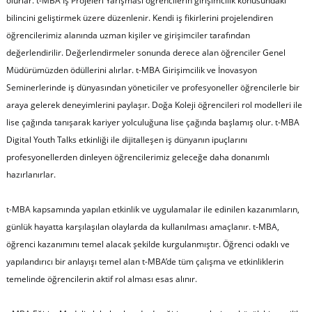
olurlar. t-MBA İş Projeleri Yarışması öğrencilerin girişimcilik konusundaki
bilincini geliştirmek üzere düzenlenir. Kendi iş fikirlerini projelendiren
öğrencilerimiz alanında uzman kişiler ve girişimciler tarafından
değerlendirilir. Değerlendirmeler sonunda derece alan öğrenciler Genel
Müdürümüzden ödüllerini alırlar. t-MBA Girişimcilik ve İnovasyon
Seminerlerinde iş dünyasından yöneticiler ve profesyoneller öğrencilerle bir
araya gelerek deneyimlerini paylaşır. Doğa Koleji öğrencileri rol modelleri ile
lise çağında tanışarak kariyer yolculuğuna lise çağında başlamış olur. t-MBA
Digital Youth Talks etkinliği ile dijitalleşen iş dünyanın ipuçlarını
profesyonellerden dinleyen öğrencilerimiz geleceğe daha donanımlı
hazırlanırlar.
t-MBA kapsamında yapılan etkinlik ve uygulamalar ile edinilen kazanımların,
günlük hayatta karşılaşılan olaylarda da kullanılması amaçlanır. t-MBA,
öğrenci kazanımını temel alacak şekilde kurgulanmıştır. Öğrenci odaklı ve
yapılandırıcı bir anlayışı temel alan t-MBA’de tüm çalışma ve etkinliklerin
temelinde öğrencilerin aktif rol alması esas alınır.