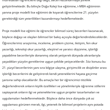
müfredatları öğrencilere bilgi değil, beceri kazandırmaya yönelik
geliştirilmektedir. Bu bilinçle Doğa Koleji lise eğitimine, t-MBA eğitiminin
yanına proje modelli lise eğitimini de koyarak öğrencilerine 21. yüzyılın
gerektirdiği tüm yeterlilikleri kazandırmayı hedeflemektedir.
Proje modelli lise eğitimi ile öğrenciler bilimsel süreç becerileri kazanacak,
böylece doğayı ve olayları bilimsel bir bakış açısıyla değerlendirebileceklerdir.
Öğrencilerimiz araştırma, inceleme, problem çözme, iletişim, fen okur
yazarlığı, teknoloji okur yazarlığı, eleştirel ve yaratıcı düşünme, işbirliği
yapabilme becerileriyle donanmış olarak yetişerek dünyada akranlarıyla
yaşadıkları yüzyılın gereklerine uygun şekilde yetişeceklerdir. Söz konusu bu
21. yüzyıl becerilerinin yanı sıra bilgiye ulaşma, girişimcilik ve disiplinler arası
işbirliği becerilerini de geliştirerek kendi yeteneklerini hayata geçirme
şansına sahip olacaklardır. Bu amaçla her bir öğrencimizi titizlikle
değerlendirerek onların kişilik özellikleri ve yönelimleriyle öğrenme stillerini
saptayarak onların ilgi ve yeteneklerine uygun projeler tasarlamaları ve
uygulamaları hedeflenmektedir. Böylece daha önce dünyada çok az
uygulaması görünen merak, ilgi, yetenek ile bilimsel projelerin aynı potada