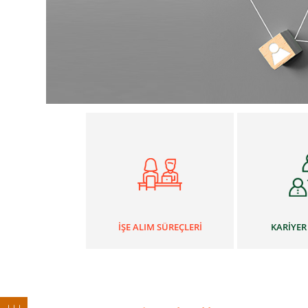
İŞE ALIM SÜREÇLERİ
KARİYER