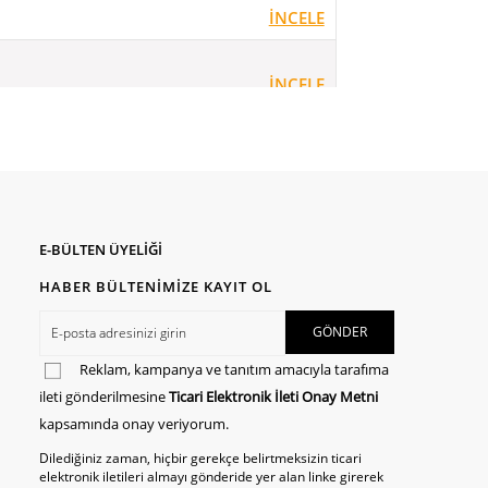
İNCELE
İNCELE
İNCELE
İNCELE
E-BÜLTEN ÜYELİĞİ
İNCELE
HABER BÜLTENİMİZE KAYIT OL
İNCELE
Reklam, kampanya ve tanıtım amacıyla tarafıma
ileti gönderilmesine
Ticari Elektronik İleti Onay Metni
İNCELE
kapsamında onay veriyorum.
Dilediğiniz zaman, hiçbir gerekçe belirtmeksizin ticari
elektronik iletileri almayı gönderide yer alan linke girerek
İNCELE