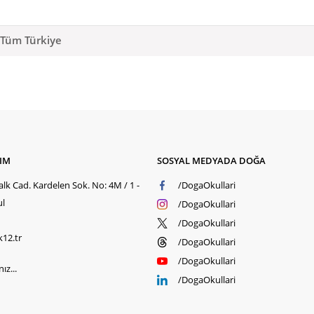
- Tüm Türkiye
ŞIM
SOSYAL MEDYADA DOĞA
üm Türkiye
lk Cad. Kardelen Sok. No: 4M / 1 -
/DogaOkullari
ul
/DogaOkullari
/DogaOkullari
k12.tr
/DogaOkullari
/DogaOkullari
ız...
/DogaOkullari