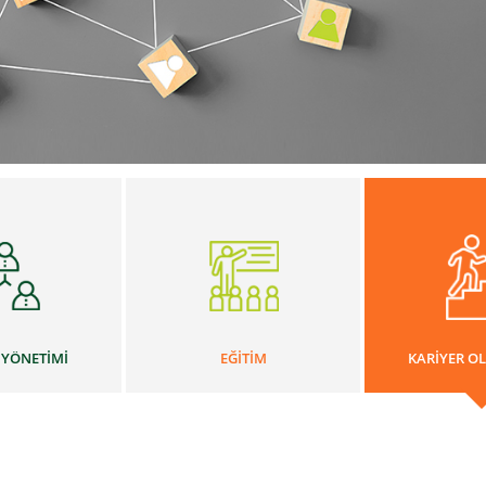
 YÖNETİMİ
EĞİTİM
KARİYER O