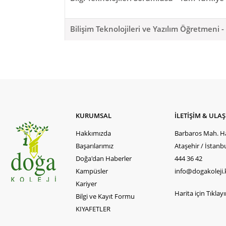
Bilişim Teknolojileri ve Yazılım Öğretmeni 
Biyoloji Öğretmeni - Tüm Türkiye
Coğrafya Öğretmeni - Tüm Türkiye
KURUMSAL
İLETİŞİM & ULA
Din Kültürü ve Ahlak Bilgisi Öğretmeni - T
Hakkımızda
Barbaros Mah. Ha
Başarılarımız
Ataşehir / İstanb
Drama Öğretmeni - Tüm Türkiye
Doğa'dan Haberler
444 36 42
Kampüsler
info@dogakoleji.
Ekoloji Öğretmeni - Tüm Türkiye
Kariyer
Harita için Tıklayın
Bilgi ve Kayıt Formu
KIYAFETLER
Felsefe Öğretmenliği - Tüm Türkiye