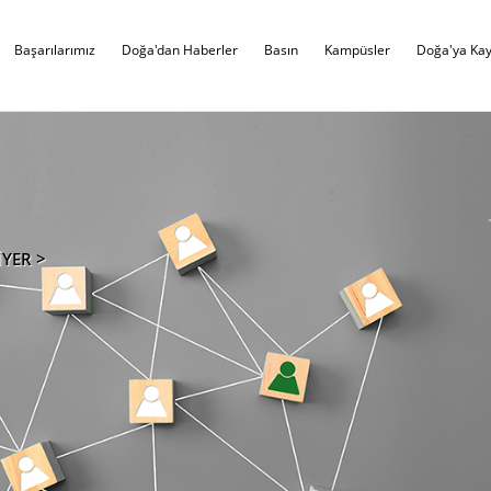
Başarılarımız
Doğa'dan Haberler
Basın
Kampüsler
Doğa'ya Kay
İYER >