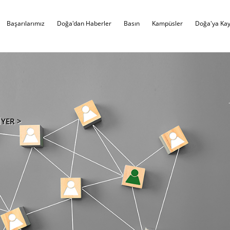
Başarılarımız
Doğa'dan Haberler
Basın
Kampüsler
Doğa'ya Kay
İYER >