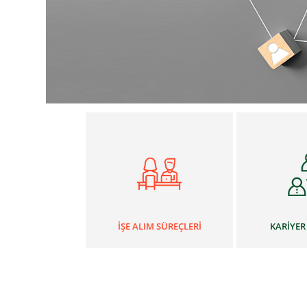
İŞE ALIM SÜREÇLERİ
KARİYER