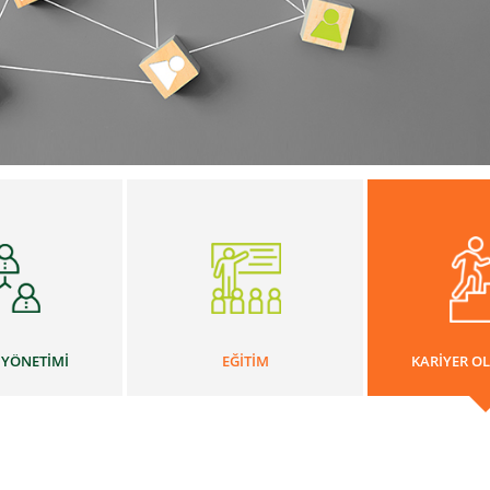
 YÖNETİMİ
EĞİTİM
KARİYER O