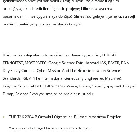
geliştirmeden önce yol haritasını çizmiş oluyor. Proje modelli eğitim
aracılığıyla, okulda edinilen bilgilerin projeye; bilimsel araştırma
basamaklarının ise uygulamaya dönüştürülmesi; sorgulayan, yaratıcı, strateji
üreten bireyler yetiştirilmesine olanak tanıyor.
Bilim ve teknoloji alanında projeler hazırlayan öğrenciler; TÜBİTAK,
TEKNOFEST, MOSTRATEC, Google Science Fair, Harvard IJAS, BAYER, DNA
Day Essay Contest, Cyber Mission And The Next Generation Science
Standards, IGEM (The International Genetically Engineered Machine),
Imagine Cup, Intel ISEF, UNESCO Goi Peace, Dovep, Gen-or, Spaghetti Bridge,
D-bap, Science Expo yarışmalarına projelerini sundu.
TÜBİTAK 2204-B Ortaokul Öğrencileri Bilimsel Araştırma Projeleri
Yarışması’nda Doğa Harikalarımızdan 5 derece