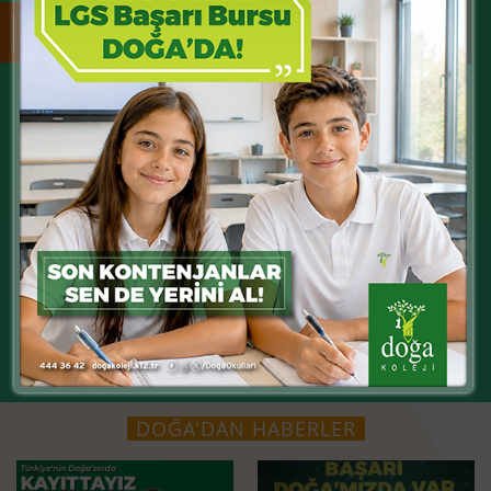
SANATTA LİDER
AB PROJELERİNDE LİDER
TÜBİTAK'TA LİDER
DOĞA'DAN HABERLER