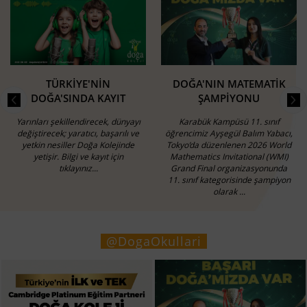
TÜRKİYE'NİN
DOĞA'NIN MATEMATİK
DOĞA'SINDA KAYIT
ŞAMPİYONU
Yarınları şekillendirecek, dünyayı
Karabük Kampüsü 11. sınıf
değiştirecek; yaratıcı, başarılı ve
öğrencimiz Ayşegül Balım Yabacı,
yetkin nesiller Doğa Kolejinde
Tokyo’da düzenlenen 2026 World
yetişir. Bilgi ve kayıt için
Mathematics Invitational (WMI)
tıklayınız...
Grand Final organizasyonunda
11. sınıf kategorisinde şampiyon
olarak ...
@DogaOkullari