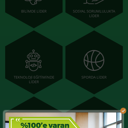
BİLİMDE LİDER
SOSYAL SORUMLULUKTA
LİDER
TEKNOLOJİ EĞİTİMİNDE
SPORDA LİDER
LİDER