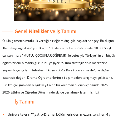
Genel Nitelikler ve İş Tanımı
Okula gitmenin mutluluk verdiği bir eğitim düşüyle başladı her şey. Bu düşün
ilham kaynağı 'doğa' ydı. Bugün 100'den fazla kampüsümüzde, 10.000'i aşkın
çalışanımızla "MUTLU ÇOCUKLAR ÖĞRENİR" felsefesiyle Türkiye’nin en büyük
eğitim zinciri olmanın gururunu yaşıyoruz. Tüm stratejilerinin merkezine
yaşam boyu gelişim felsefesini koyan Doğa Koleji olarak mesleğine değer
katan siz değerli Drama Öğretmenlerimiz ile şimdiden tanışmayı çok isteriz.
Birlikte çalışmaktan büyük keyif alan bu kocaman ailenin içerisinde 2025-
2026 Eğitim ve Öğretim Döneminde siz de yer almak ister misiniz?
İş Tanımı
Üniversitelerin '
Tiyatro-Drama
' bölümlerinden mezun, tercihen 4 yıl