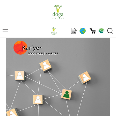
Kariyer
DOĞA KOLEJİ > KARİYER >