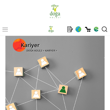
Kariyer
DOĞA KOLEJİ > KARİYER >