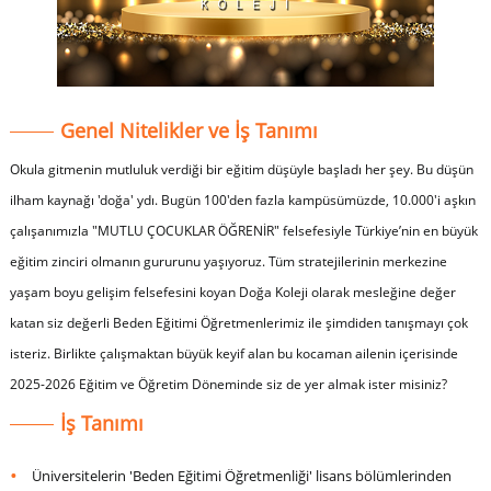
Genel Nitelikler ve İş Tanımı
Okula gitmenin mutluluk verdiği bir eğitim düşüyle başladı her şey. Bu düşün
ilham kaynağı 'doğa' ydı. Bugün 100'den fazla kampüsümüzde, 10.000'i aşkın
çalışanımızla "MUTLU ÇOCUKLAR ÖĞRENİR" felsefesiyle Türkiye’nin en büyük
eğitim zinciri olmanın gururunu yaşıyoruz. Tüm stratejilerinin merkezine
yaşam boyu gelişim felsefesini koyan Doğa Koleji olarak mesleğine değer
katan siz değerli Beden Eğitimi Öğretmenlerimiz ile şimdiden tanışmayı çok
isteriz. Birlikte çalışmaktan büyük keyif alan bu kocaman ailenin içerisinde
2025-2026 Eğitim ve Öğretim Döneminde siz de yer almak ister misiniz?
İş Tanımı
Üniversitelerin '
Beden Eğitimi Öğretmenliği
' lisans bölümlerinden