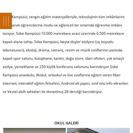
Söke Kampüsü; zengin eğitim materyalleriyle, teknolojinin tüm imkânlarını
kullanarak öğrencilerine mutlu ve eğlenceli bir ortamda öğrenme imkânı
tanıyor. Söke Kampüsü 10.000 metrekare arazi üzerinde 6.500 metrekare
kapalı alana sahip. Söke Kampüsü, başta düşler atölyesi (üç boyutlu
laboratuvarı), ekoloji, drama, satranç, resim ve müzik sınıflarının yanında
kapalı spor salonu, kütüphane, kantin, doğa store, idari ofisleri, çok amaçlı
atölye, yemekhane ve 250 kişilik konferans salonunu barındırıyor.Söke
Kampüsü anaokulu, ilkokul, ortaokul ve lise sınıflarına eğitim veren fiber
interneti, interaktif eğitim felsefesi, Android alt yapısı, sınıf önü info ekranları
ve Vestel akıllı tahtaları ile donatılmış 28 dersliği barındırıyor.
OKUL GALERİ