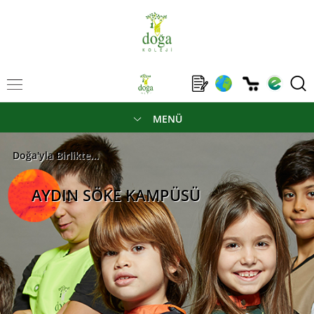
MENÜ
Doğa'yla Birlikte...
AYDIN SÖKE KAMPÜSÜ