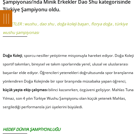
Şampiyonası’nda Minik Erkekler Dao Shu kategorisinde
Türkiye Şampiyonu oldu.
ETİKETLER :
wushu
,
dao shu
,
doğa koleji başarı
,
florya doğa
,
türkiye
wushu şampiyonası
Doğa Koleji
, sporcu nesiller yetiştirme misyonuyla hareket ediyor. Doğa Koleji
sportif takımları, bireysel ve takım sporlarında yerel, ulusal ve uluslararası
başarılar elde ediyor. Öğrencileri yetenekleri doğrultusunda spor branşlarına
yönlendiren Doğa Kolejinde bir spor branşında müsabaka yapan öğrenci,
küçük yaşta ekip çalışması
bilinci kazanırken, özgüveni gelişiyor. Mahlas Tuna
Yılmaz, son 4 yılın Türkiye Wushu Şampiyonu olan küçük yetenek Mahlas,
sergilediği performansla jüri üyelerini büyüledi.
HEDEF DÜNYA ŞAMPİYONLUĞU