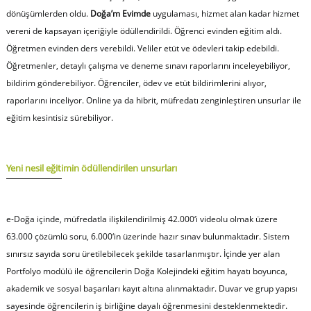
dönüşümlerden oldu.
Doğa’m Evimde
uygulaması, hizmet alan kadar hizmet
vereni de kapsayan içeriğiyle ödüllendirildi. Öğrenci evinden eğitim aldı.
Öğretmen evinden ders verebildi. Veliler etüt ve ödevleri takip edebildi.
Öğretmenler, detaylı çalışma ve deneme sınavı raporlarını inceleyebiliyor,
bildirim gönderebiliyor. Öğrenciler, ödev ve etüt bildirimlerini alıyor,
raporlarını inceliyor. Online ya da hibrit, müfredatı zenginleştiren unsurlar ile
eğitim kesintisiz sürebiliyor.
Yeni nesil eğitimin ödüllendirilen unsurları
e-Doğa içinde, müfredatla ilişkilendirilmiş 42.000‘i videolu olmak üzere
63.000 çözümlü soru, 6.000‘in üzerinde hazır sınav bulunmaktadır. Sistem
sınırsız sayıda soru üretilebilecek şekilde tasarlanmıştır. İçinde yer alan
Portfolyo modülü ile öğrencilerin Doğa Kolejindeki eğitim hayatı boyunca,
akademik ve sosyal başarıları kayıt altına alınmaktadır. Duvar ve grup yapısı
sayesinde öğrencilerin iş birliğine dayalı öğrenmesini desteklenmektedir.