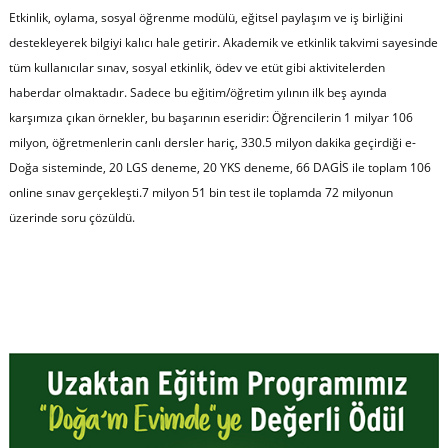
Etkinlik, oylama, sosyal öğrenme modülü, eğitsel paylaşım ve iş birliğini
destekleyerek bilgiyi kalıcı hale getirir. Akademik ve etkinlik takvimi sayesinde
tüm kullanıcılar sınav, sosyal etkinlik, ödev ve etüt gibi aktivitelerden
haberdar olmaktadır. Sadece bu eğitim/öğretim yılının ilk beş ayında
karşımıza çıkan örnekler, bu başarının eseridir: Öğrencilerin 1 milyar 106
milyon, öğretmenlerin canlı dersler hariç, 330.5 milyon dakika geçirdiği e-
Doğa sisteminde, 20 LGS deneme, 20 YKS deneme, 66 DAGİS ile toplam 106
online sınav gerçekleşti.7 milyon 51 bin test ile toplamda 72 milyonun
üzerinde soru çözüldü.