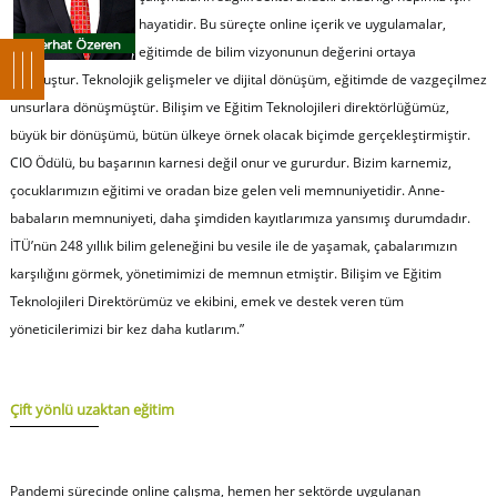
hayatidir. Bu süreçte online içerik ve uygulamalar,
eğitimde de bilim vizyonunun değerini ortaya
koymuştur. Teknolojik gelişmeler ve dijital dönüşüm, eğitimde de vazgeçilmez
unsurlara dönüşmüştür. Bilişim ve Eğitim Teknolojileri direktörlüğümüz,
büyük bir dönüşümü, bütün ülkeye örnek olacak biçimde gerçekleştirmiştir.
CIO Ödülü, bu başarının karnesi değil onur ve gururdur. Bizim karnemiz,
çocuklarımızın eğitimi ve oradan bize gelen veli memnuniyetidir. Anne-
babaların memnuniyeti, daha şimdiden kayıtlarımıza yansımış durumdadır.
İTÜ’nün 248 yıllık bilim geleneğini bu vesile ile de yaşamak, çabalarımızın
karşılığını görmek, yönetimimizi de memnun etmiştir. Bilişim ve Eğitim
Teknolojileri Direktörümüz ve ekibini, emek ve destek veren tüm
yöneticilerimizi bir kez daha kutlarım
.”
Çift yönlü uzaktan eğitim
Pandemi sürecinde online çalışma, hemen her sektörde uygulanan