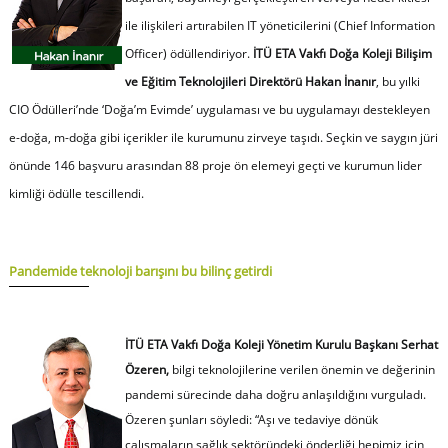
ile ilişkileri artırabilen IT yöneticilerini (Chief Information
Officer) ödüllendiriyor.
İTÜ ETA Vakfı Doğa Koleji Bilişim
ve Eğitim Teknolojileri Direktörü Hakan İnanır
, bu yılki
CIO Ödülleri’nde ‘Doğa’m Evimde’ uygulaması ve bu uygulamayı destekleyen
e-doğa, m-doğa gibi içerikler ile kurumunu zirveye taşıdı. Seçkin ve saygın jüri
önünde 146 başvuru arasından 88 proje ön elemeyi geçti ve kurumun lider
kimliği ödülle tescillendi.
Pandemide teknoloji barışını bu bilinç getirdi
İTÜ ETA Vakfı Doğa Koleji Yönetim Kurulu Başkanı Serhat
Özeren,
bilgi teknolojilerine verilen önemin ve değerinin
pandemi sürecinde daha doğru anlaşıldığını vurguladı.
Özeren şunları söyledi:
“Aşı ve tedaviye dönük
çalışmaların sağlık sektöründeki önderliği hepimiz için