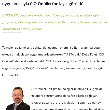
uygulamasıyla CIO Ödülleri’ne layık görüldü.
ETİKETLER :
doğa'm evimde
,
cio ödülleri
,
yılın cio'su
,
uzaktan eğitim
programı
,
online eğitim
,
cxo medya
,
serhat özeren
,
hakan inanır
,
chief
information officer
,
e-doğa
Teknoloji gelişmeleri ve dijital dönüşümün önemini eğitim alanında bütün
ülkeye örnek olacak uygulamalarla gösteren İTÜ ETA Vakfı Doğa Koleji, CIO
Ödülleri’nde de zirvede yer aldı. CIO Update dergisince 12 yıldır düzenlenen
organizasyonda, ‘Doğa’m Evimde’ uygulaması, kazananlar içindeki tek eğitim
kurumu oldu.
CIO Ödülleri, bilişim teknolojilerini en yenilikçi şekilde
kullanarak kurumlarına daha fazla katkı sağlayan,
rekabet gücünü artıran, iş akışlarını optimize etmeyi
başaran, büyümeyi gerçekleştiren ve/veya hedef kitlesi