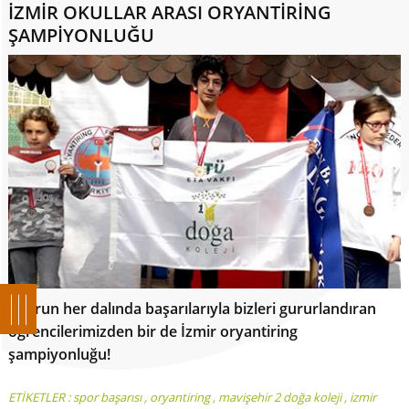
İZMİR OKULLAR ARASI ORYANTİRİNG
ŞAMPİYONLUĞU
Sporun her dalında başarılarıyla bizleri gururlandıran
öğrencilerimizden bir de İzmir oryantiring
şampiyonluğu!
ETİKETLER :
spor başarısı
,
oryantiring
,
mavişehir 2 doğa koleji
,
izmir