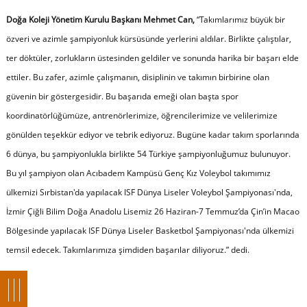
Doğa Koleji Yönetim Kurulu Başkanı Mehmet Can,
“Takımlarımız büyük bir
özveri ve azimle şampiyonluk kürsüsünde yerlerini aldılar. Birlikte çalıştılar,
ter döktüler, zorlukların üstesinden geldiler ve sonunda harika bir başarı elde
ettiler. Bu zafer, azimle çalışmanın, disiplinin ve takımın birbirine olan
güvenin bir göstergesidir. Bu başarıda emeği olan başta spor
koordinatörlüğümüze, antrenörlerimize, öğrencilerimize ve velilerimize
gönülden teşekkür ediyor ve tebrik ediyoruz. Bugüne kadar takım sporlarında
6 dünya, bu şampiyonlukla birlikte 54 Türkiye şampiyonluğumuz bulunuyor.
Bu yıl şampiyon olan Acıbadem Kampüsü Genç Kız Voleybol takımımız
ülkemizi Sırbistan'da yapılacak ISF Dünya Liseler Voleybol Şampiyonası'nda,
İzmir Çiğli Bilim Doğa Anadolu Lisemiz 26 Haziran-7 Temmuz’da Çin’in Macao
Bölgesinde yapılacak ISF Dünya Liseler Basketbol Şampiyonası'nda ülkemizi
temsil edecek. Takımlarımıza şimdiden başarılar diliyoruz.” dedi.