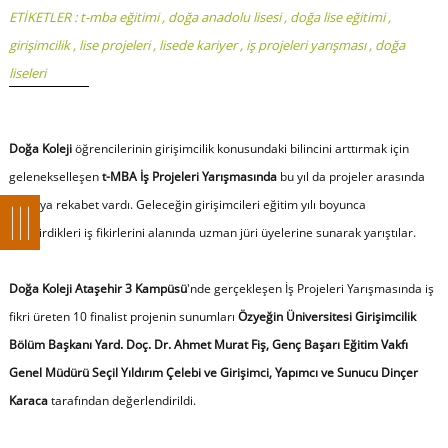
ETİKETLER :
t-mba eğitimi
,
doğa anadolu lisesi
,
doğa lise eğitimi
,
girişimcilik
,
lise projeleri
,
lisede kariyer
,
iş projeleri yarışması
,
doğa
liseleri
Doğa Koleji
öğrencilerinin girişimcilik konusundaki bilincini arttırmak için
gelenekselleşen
t-MBA İş Projeleri Yarışmasında
bu yıl da projeler arasında
kıyasıya rekabet vardı. Geleceğin girişimcileri eğitim yılı boyunca
geliştirdikleri iş fikirlerini alanında uzman jüri üyelerine sunarak yarıştılar.
Doğa Koleji Ataşehir 3 Kampüsü
'nde gerçekleşen İş Projeleri Yarışmasında iş
fikri üreten 10 finalist projenin sunumları
Özyeğin Üniversitesi Girişimcilik
Bölüm Başkanı Yard. Doç. Dr. Ahmet Murat Fiş, Genç Başarı Eğitim Vakfı
Genel Müdürü Seçil Yıldırım Çelebi ve Girişimci, Yapımcı ve Sunucu Dinçer
Karaca
tarafından değerlendirildi.