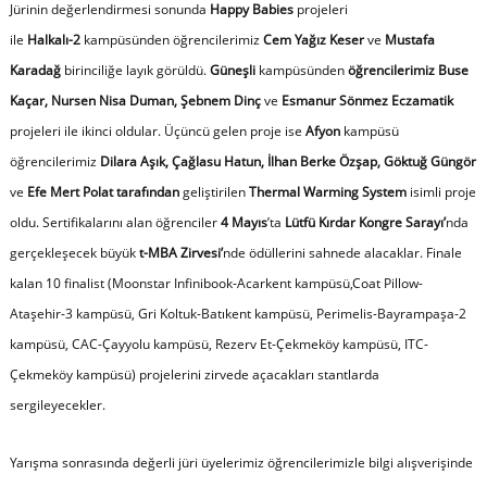
Jürinin değerlendirmesi sonunda
Happy Babies
projeleri
ile
Halkalı-2
kampüsünden öğrencilerimiz
Cem Yağız Keser
ve
Mustafa
Karadağ
birinciliğe layık görüldü.
Güneşli
kampüsünden
öğrencilerimiz Buse
Kaçar, Nursen Nisa Duman, Şebnem Dinç
ve
Esmanur Sönmez Eczamatik
projeleri ile ikinci oldular. Üçüncü gelen proje ise
Afyon
kampüsü
öğrencilerimiz
Dilara Aşık, Çağlasu Hatun, İlhan Berke Özşap, Göktuğ Güngör
ve
Efe Mert Polat tarafından
geliştirilen
Thermal Warming System
isimli proje
oldu. Sertifikalarını alan öğrenciler
4 Mayıs
’ta
Lütfü Kırdar Kongre Sarayı’
nda
gerçekleşecek büyük
t-MBA Zirvesi’
nde ödüllerini sahnede alacaklar. Finale
kalan 10 finalist (
Moonstar Infinibook-Acarkent kampüsü,Coat Pillow-
Ataşehir-3 kampüsü, Gri Koltuk-Batıkent kampüsü, Perimelis-Bayrampaşa-2
kampüsü, CAC-Çayyolu kampüsü, Rezerv Et-Çekmeköy kampüsü, ITC-
Çekmeköy kampüsü
) projelerini zirvede açacakları stantlarda
sergileyecekler.
Yarışma sonrasında değerli jüri üyelerimiz öğrencilerimizle bilgi alışverişinde