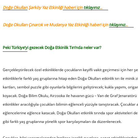
Doğa Okulları Şarköy Yaz Etkinliği
haberi için
tıklayınız
...
Doğa Okulları Çınarcık ve Mudanya Yaz Etkinliği haberi için
tıklayınız
.
..
Peki Türkiye’yi gezecek Doğa Etkinlik Tırı’nda neler var?
Gerçekleştirilecek özel etkinliklerde çocukların keyifli vakit geçirmesi için her ş
etkinliklerle farklı yaş gruplarına hitap eden Doğa Okulları etkinlik tırı ile minik 
kartları, sembol puzzle gibi oyunlarla bilgilerini geliştirecek; kukla yapımı, origam
koyacak. Doğa Bilim Okulu, Airzooka ile havanın gücü – Van de Graf Jenaratörü i
etkinlikler aracılığıyla çocukları bilimin eğlenceli yüzüyle tanıştıracak. Çocuklar 
eğlencelerine eğlence katacak. Doğa Okulları etkinlik tırında spor aktiviteleri de 
gibi farklı yaş gruplarına yönelik spor karşılaşmaları da düzenlenecek.
Çocuklar, bilgi yarışmalarından İngilizce içerikli oyunlara, sanat etkinliklerin