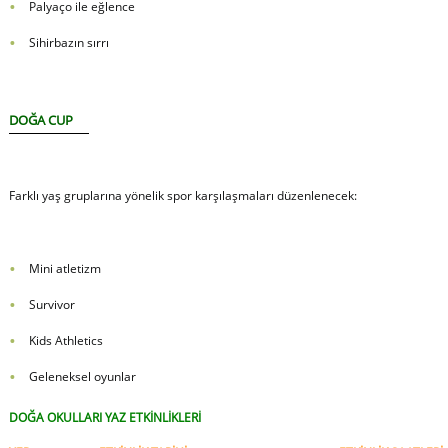
Palyaço ile eğlence
Sihirbazın sırrı
DOĞA CUP
Farklı yaş gruplarına yönelik spor karşılaşmaları düzenlenecek:
Mini atletizm
Survivor
Kids Athletics
Geleneksel oyunlar
DOĞA OKULLARI YAZ ETKİNLİKLERİ