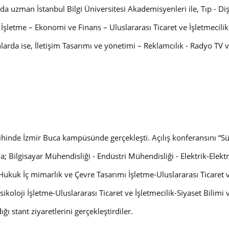
da uzman İstanbul Bilgi Üniversitesi Akademisyenleri ile, Tıp - Di
İşletme – Ekonomi ve Finans – Uluslararası Ticaret ve İşletmecilik 
nlarda ise, İletişim Tasarımı ve yönetimi – Reklamcılık - Radyo T
hinde İzmir Buca kampüsünde gerçekleşti. Açılış konferansını “Sür
da; Bilgisayar Mühendisliği - Endüstri Mühendisliği - Elektrik-Ele
Hukuk İç mimarlık ve Çevre Tasarımı İşletme-Uluslararası Ticaret ve
ikoloji İşletme-Uluslararası Ticaret ve İşletmecilik-Siyaset Bilimi
ğı stant ziyaretlerini gerçekleştirdiler.