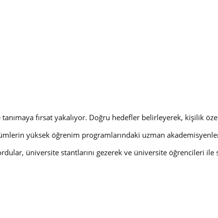
anımaya fırsat yakalıyor. Doğru hedefler belirleyerek, kişilik özelli
lümlerin yüksek öğrenim programlarındaki uzman akademisyenler i
rdular, üniversite stantlarını gezerek ve üniversite öğrencileri il