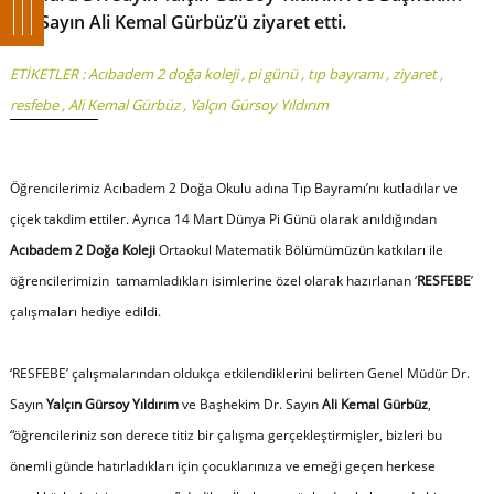
Dr. Sayın Ali Kemal Gürbüz’ü ziyaret etti.
ETİKETLER :
Acıbadem 2 doğa koleji
,
pi günü
,
tıp bayramı
,
ziyaret
,
resfebe
,
Ali Kemal Gürbüz
,
Yalçın Gürsoy Yıldırım
Öğrencilerimiz Acıbadem 2 Doğa Okulu adına
Tıp Bayramı
’nı kutladılar ve
çiçek takdim ettiler. Ayrıca
14 Mart Dünya Pi Günü
olarak anıldığından
Acıbadem 2 Doğa Koleji
Ortaokul Matematik Bölümümüzün katkıları ile
öğrencilerimizin tamamladıkları isimlerine özel olarak hazırlanan ‘
RESFEBE
’
çalışmaları hediye edildi.
‘RESFEBE’ çalışmalarından oldukça etkilendiklerini belirten Genel Müdür Dr.
Sayın
Yalçın Gürsoy Yıldırım
ve Başhekim Dr. Sayın
Ali Kemal Gürbüz
,
“
öğrencileriniz son derece titiz bir çalışma gerçekleştirmişler, bizleri bu
önemli günde hatırladıkları için çocuklarınıza ve emeği geçen herkese