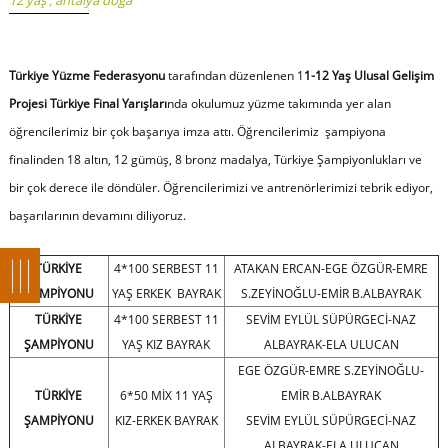
12 yaş
,
antalya doğa
Türkiye Yüzme Federasyonu
tarafından düzenlenen 1
1-12 Yaş Ulusal Gelişim
Projesi Türkiye Final Yarışları
nda okulumuz yüzme takımında yer alan
öğrencilerimiz bir çok başarıya imza attı. Öğrencilerimiz şampiyona
finalinden 18 altın, 12 gümüş, 8 bronz madalya, Türkiye Şampiyonlukları ve
bir çok derece ile döndüler. Öğrencilerimizi ve antrenörlerimizi tebrik ediyor,
başarılarının devamını diliyoruz.
TÜRKİYE
4*100 SERBEST 11
ATAKAN ERCAN-EGE ÖZGÜR-EMRE
ŞAMPİYONU
YAŞ ERKEK BAYRAK
S.ZEYİNOĞLU-EMİR B.ALBAYRAK
TÜRKİYE
4*100 SERBEST 11
SEVİM EYLÜL SÜPÜRGECİ-NAZ
ŞAMPİYONU
YAŞ KIZ BAYRAK
ALBAYRAK-ELA ULUCAN
EGE ÖZGÜR-EMRE S.ZEYİNOĞLU-
TÜRKİYE
6*50 MİX 11 YAŞ
EMİR B.ALBAYRAK
ŞAMPİYONU
KIZ-ERKEK BAYRAK
SEVİM EYLÜL SÜPÜRGECİ-NAZ
ALBAYRAK-ELA ULUCAN