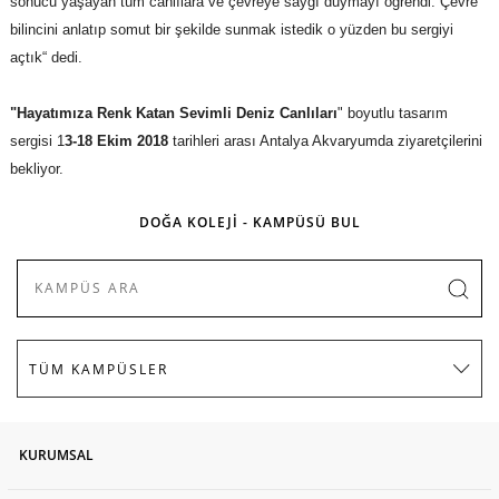
sonucu yaşayan tüm canlılara ve çevreye saygı duymayı öğrendi. Çevre
bilincini anlatıp somut bir şekilde sunmak istedik o yüzden bu sergiyi
açtık
“ dedi.
"Hayatımıza Renk Katan Sevimli Deniz Canlıları
" boyutlu tasarım
sergisi 1
3-18 Ekim 2018
tarihleri arası Antalya Akvaryumda ziyaretçilerini
bekliyor.
DOĞA KOLEJİ - KAMPÜSÜ BUL
KURUMSAL