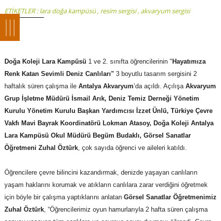
ETİKETLER :
lara doğa kampüsü
,
resim sergisi
,
akvaryum sergisi
Doğa Koleji Lara Kampüsü
1 ve 2. sınıfta öğrencilerinin "
Hayatımıza
Renk Katan Sevimli Deniz Canlıları"
3 boyutlu tasarım sergisini 2
haftalık süren çalışma ile
Antalya Akvaryum
’da açıldı. Açılışa
Akvaryum
Grup İşletme Müdürü İsmail Arık, Deniz Temiz Derneği Yönetim
Kurulu Yönetim Kurulu Başkan Yardımcısı İzzet Ünlü, Türkiye Çevre
Vakfı Mavi Bayrak Koordinatörü Lokman Atasoy, Doğa Koleji Antalya
Lara Kampüsü Okul Müdürü Begüm Budaklı, Görsel Sanatlar
Öğretmeni Zuhal Öztürk
, çok sayıda öğrenci ve aileleri katıldı.
Öğrencilere çevre bilincini kazandırmak, denizde yaşayan canlıların
yaşam haklarını korumak ve atıkların canlılara zarar verdiğini öğretmek
için böyle bir çalışma yaptıklarını anlatan
Görsel Sanatlar Öğretmenimiz
Zuhal Öztürk
, “
Öğrencilerimiz oyun hamurlarıyla 2 hafta süren çalışma