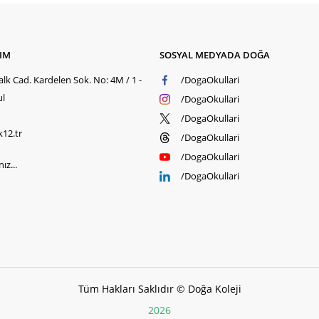
ŞIM
SOSYAL MEDYADA DOĞA
lk Cad. Kardelen Sok. No: 4M / 1 -
/DogaOkullari
ul
/DogaOkullari
/DogaOkullari
k12.tr
/DogaOkullari
/DogaOkullari
ız...
/DogaOkullari
Tüm Hakları Saklıdır © Doğa Koleji
2026