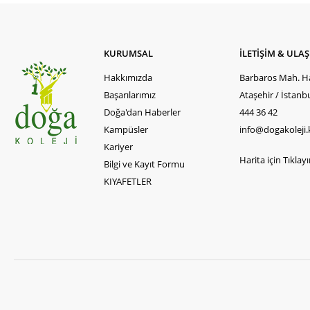
KURUMSAL
İLETİŞİM & ULA
Hakkımızda
Barbaros Mah. Ha
Başarılarımız
Ataşehir / İstanb
Doğa'dan Haberler
444 36 42
Kampüsler
info@dogakoleji.
Kariyer
Harita için Tıklayın
Bilgi ve Kayıt Formu
KIYAFETLER