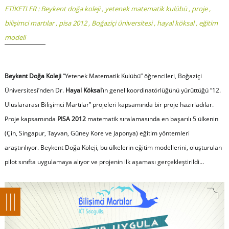
ETİKETLER :
Beykent doğa koleji
,
yetenek matematik kulübü
,
proje
,
bilişimci martılar
,
pisa 2012
,
Boğaziçi üniversitesi
,
hayal köksal
,
eğitim
modeli
Beykent Doğa Koleji
“
Yetenek Matematik Kulübü
” öğrencileri, Boğaziçi
Üniversitesi’nden Dr.
Hayal Köksal
’ın genel koordinatörlüğünü yürüttüğü “
12.
Uluslararası Bilişimci Martılar
” projeleri kapsamında bir proje hazırladılar.
Proje kapsamında
PISA 2012
matematik sıralamasında en başarılı 5 ülkenin
(Çin, Singapur, Tayvan, Güney Kore ve Japonya) eğitim yöntemleri
araştırılıyor. Beykent Doğa Koleji, bu ülkelerin eğitim modellerini, oluşturulan
pilot sınıfta uygulamaya alıyor ve projenin ilk aşaması gerçekleştirildi…