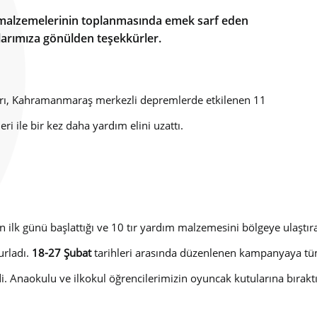
ye malzemelerinin toplanmasında emek sarf eden
nlarımıza gönülden teşekkürler.
nları, Kahramanmaraş merkezli depremlerde etkilenen 11
i ile bir kez daha yardım elini uzattı.
n ilk günü başlattığı ve 10 tır yardım malzemesini bölgeye ulaşt
urladı.
18-27 Şubat
tarihleri arasında düzenlenen kampanyaya tüm
ildi. Anaokulu ve ilkokul öğrencilerimizin oyuncak kutularına bırak