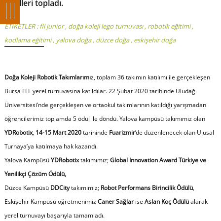
ödülleri topladı.
ETİKETLER :
fll junior
,
doğa koleji lego turnuvası
,
robotik eğitimi
,
kodlama eğitimi
,
yalova doğa
,
düzce doğa
,
eskişehir doğa
Doğa Koleji Robotik Takımlarımı
z, toplam 36 takımın katılımı ile gerçekleşen
Bursa FLL yerel turnuvasına katıldılar. 22 Şubat 2020 tarihinde Uludağ
Üniversitesi’nde gerçekleşen ve ortaokul takımlarının katıldığı yarışmadan
öğrencilerimiz toplamda 5 ödül ile döndü. Yalova kampüsü takımımız olan
YDRobotix
,
14-15 Mart 2020
tarihinde
Fuarizmir
’de düzenlenecek olan Ulusal
Turnaya’ya katılmaya hak kazandı.
Yalova Kampüsü
YDRobotix
takımımız;
Global Innovation Award Türkiye ve
Yenilikçi Çözüm Ödülü,
Düzce Kampüsü
DDCity
takımımız;
Robot Performans Birincilik Ödülü
,
Eskişehir Kampüsü öğretmenimiz
Caner Sağlar
ise
Aslan Koç Ödülü
alarak
yerel turnuvayı başarıyla tamamladı.