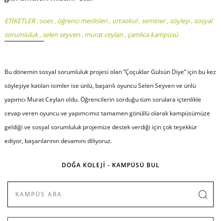
ETİKETLER :
soes
,
öğrenci meclisleri
,
ortaokul
,
seminer
,
söyleşi
,
sosyal
sorumluluk
,
selen seyven
,
murat ceylan
,
çamlıca kampüsü
Bu dönemin sosyal sorumluluk projesi olan ”Çoçuklar Gülsün Diye” için bu kez
söyleşiye katılan isimler ise ünlü, başarılı oyuncu Selen Seyven ve ünlü
yapımcı Murat Ceylan oldu. Öğrencilerin sorduğu tüm sorulara içtenlikle
cevap veren oyuncu ve yapımcımız tamamen gönüllü olarak kampüsümüze
geldiği ve sosyal sorumluluk projemize destek verdiği için çok teşekkür
ediyor, başarılarının devamını diliyoruz.
DOĞA KOLEJİ - KAMPÜSÜ BUL