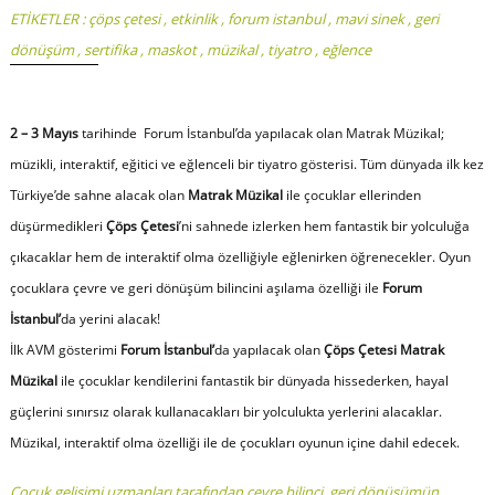
ETİKETLER :
çöps çetesi
,
etkinlik
,
forum istanbul
,
mavi sinek
,
geri
dönüşüm
,
sertifika
,
maskot
,
müzikal
,
tiyatro
,
eğlence
2 – 3 Mayıs
tarihinde Forum İstanbul’da yapılacak olan Matrak Müzikal;
müzikli, interaktif, eğitici ve eğlenceli bir tiyatro gösterisi. Tüm dünyada ilk kez
Türkiye’de sahne alacak olan
Matrak Müzikal
ile çocuklar ellerinden
düşürmedikleri
Çöps Çetesi
’ni sahnede izlerken hem fantastik bir yolculuğa
çıkacaklar hem de interaktif olma özelliğiyle eğlenirken öğrenecekler. Oyun
çocuklara çevre ve geri dönüşüm bilincini aşılama özelliği ile
Forum
İstanbul’
da yerini alacak!
İlk AVM gösterimi
Forum İstanbul’
da yapılacak olan
Çöps Çetesi Matrak
Müzikal
ile çocuklar kendilerini fantastik bir dünyada hissederken, hayal
güçlerini sınırsız olarak kullanacakları bir yolculukta yerlerini alacaklar.
Müzikal, interaktif olma özelliği ile de çocukları oyunun içine dahil edecek.
Çocuk gelişimi uzmanları tarafından çevre bilinci, geri dönüşümün