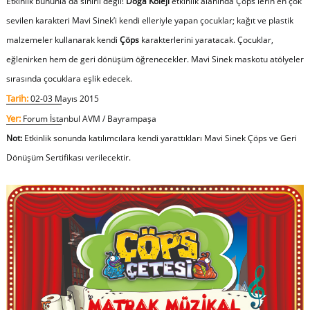
Etkinlik bununla da sınırlı değil!
Doğa Koleji
etkinlik alanında Çöps'lerin en çok
sevilen karakteri Mavi Sinek’i kendi elleriyle yapan çocuklar; kağıt ve plastik
malzemeler kullanarak kendi
Çöps
karakterlerini yaratacak. Çocuklar,
eğlenirken hem de geri dönüşüm öğrenecekler. Mavi Sinek maskotu atölyeler
sırasında çocuklara eşlik edecek.
Tarih:
02-03 Mayıs 2015
Yer:
Forum İstanbul AVM / Bayrampaşa
Not:
Etkinlik sonunda katılımcılara kendi yarattıkları Mavi Sinek Çöps ve Geri
Dönüşüm Sertifikası verilecektir.