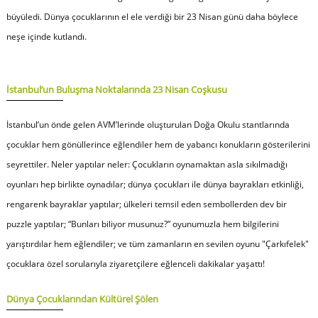
büyüledi. Dünya çocuklarının el ele verdiği bir 23 Nisan günü daha böylece
neşe içinde kutlandı.
İstanbul’un Buluşma Noktalarında 23 Nisan Coşkusu
İstanbul’un önde gelen AVM’lerinde oluşturulan Doğa Okulu stantlarında
çocuklar hem gönüllerince eğlendiler hem de yabancı konukların gösterilerini
seyrettiler. Neler yaptılar neler: Çocukların oynamaktan asla sıkılmadığı
oyunları hep birlikte oynadılar; dünya çocukları ile dünya bayrakları etkinliği,
rengarenk bayraklar yaptılar; ülkeleri temsil eden sembollerden dev bir
puzzle yaptılar; “Bunları biliyor musunuz?” oyunumuzla hem bilgilerini
yarıştırdılar hem eğlendiler; ve tüm zamanların en sevilen oyunu "Çarkıfelek"
çocuklara özel sorularıyla ziyaretçilere eğlenceli dakikalar yaşattı!
Dünya Çocuklarından Kültürel Şölen