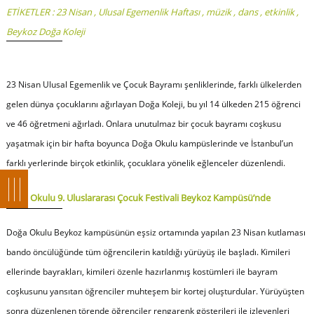
ETİKETLER :
23 Nisan
,
Ulusal Egemenlik Haftası
,
müzik
,
dans
,
etkinlik
,
Beykoz Doğa Koleji
23 Nisan Ulusal Egemenlik ve Çocuk Bayramı şenliklerinde, farklı ülkelerden
gelen dünya çocuklarını ağırlayan Doğa Koleji, bu yıl 14 ülkeden 215 öğrenci
ve 46 öğretmeni ağırladı. Onlara unutulmaz bir çocuk bayramı coşkusu
yaşatmak için bir hafta boyunca Doğa Okulu kampüslerinde ve İstanbul’un
farklı yerlerinde birçok etkinlik, çocuklara yönelik eğlenceler düzenlendi.
Doğa Okulu 9. Uluslararası Çocuk Festivali Beykoz Kampüsü’nde
Doğa Okulu Beykoz kampüsünün eşsiz ortamında yapılan 23 Nisan kutlaması
bando öncülüğünde tüm öğrencilerin katıldığı yürüyüş ile başladı. Kimileri
ellerinde bayrakları, kimileri özenle hazırlanmış kostümleri ile bayram
coşkusunu yansıtan öğrenciler muhteşem bir kortej oluşturdular. Yürüyüşten
sonra düzenlenen törende öğrenciler rengarenk gösterileri ile izleyenleri