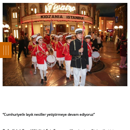
“Cumhuriyet’e layık nesiller yetiştirmeye devam ediyoruz”