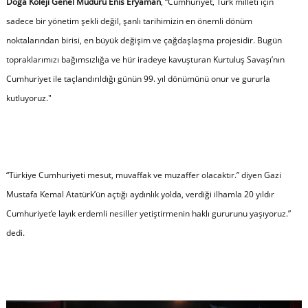
Doğa Koleji Genel Müdürü Enis Eryaman
, “
Cumhuriyet, Türk milleti için
sadece bir yönetim şekli değil, şanlı tarihimizin en önemli dönüm
noktalarından birisi, en büyük değişim ve çağdaşlaşma projesidir. Bugün
topraklarımızı bağımsızlığa ve hür iradeye kavuşturan Kurtuluş Savaşı’nın
Cumhuriyet ile taçlandırıldığı günün 99. yıl dönümünü onur ve gururla
kutluyoruz."
“
Türkiye Cumhuriyeti mesut, muvaffak ve muzaffer olacaktır.” diyen Gazi
Mustafa Kemal Atatürk’ün açtığı aydınlık yolda, verdiği ilhamla 20 yıldır
Cumhuriyet’e layık erdemli nesiller yetiştirmenin haklı gururunu yaşıyoruz.
”
dedi.