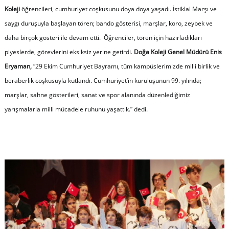
Koleji
öğrencileri, cumhuriyet coşkusunu doya doya yaşadı. İstiklal Marşı ve
saygı duruşuyla başlayan tören; bando gösterisi, marşlar, koro, zeybek ve
daha birçok gösteri ile devam etti. Öğrenciler, tören için hazırladıkları
piyeslerde, görevlerini eksiksiz yerine getirdi.
Doğa Koleji Genel Müdürü Enis
Eryaman,
“
29 Ekim Cumhuriyet Bayramı, tüm kampüslerimizde milli birlik ve
beraberlik coşkusuyla kutlandı. Cumhuriyet’in kuruluşunun 99. yılında;
marşlar, sahne gösterileri, sanat ve spor alanında düzenlediğimiz
yarışmalarla milli mücadele ruhunu yaşattık
.” dedi.