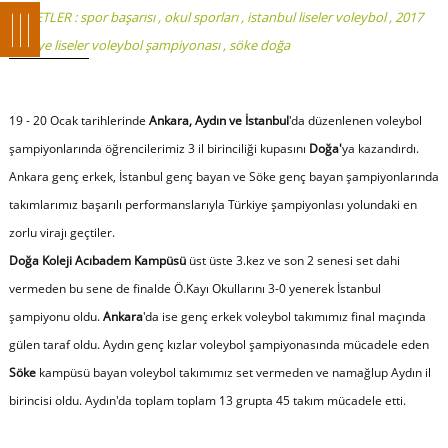
ETİKETLER :
spor başarısı
,
okul sporları
,
istanbul liseler voleybol
,
2017
türkiye liseler voleybol şampiyonası
,
söke doğa
19 - 20 Ocak tarihlerinde
Ankara, Aydın ve İstanbul
'da düzenlenen voleybol
şampiyonlarında öğrencilerimiz 3 il birinciliği kupasını
Doğa'
ya kazandırdı.
Ankara genç erkek, İstanbul genç bayan ve Söke genç bayan şampiyonlarında
takımlarımız başarılı performanslarıyla Türkiye şampiyonlası yolundaki en
zorlu virajı geçtiler.
Doğa Koleji Acıbadem Kampüsü
üst üste 3.kez ve son 2 senesi set dahi
vermeden bu sene de finalde Ö.Kayı Okullarını 3-0 yenerek İstanbul
şampiyonu oldu.
Ankara
'da ise genç erkek voleybol takımımız final maçında
gülen taraf oldu. Aydın genç kızlar voleybol şampiyonasında mücadele eden
Söke
kampüsü bayan voleybol takımımız set vermeden ve namağlup Aydın il
birincisi oldu. Aydın'da toplam toplam 13 grupta 45 takım mücadele etti.