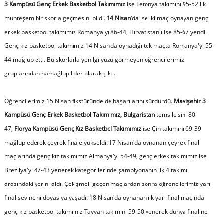
3 Kampüsü Genç Erkek Basketbol Takımımız
ise Letonya takımını 95-52'lik
muhteşem bir skorla geçmesini bildi.
14 Nisan
'da ise iki maç oynayan genç
erkek basketbol takımımız Romanya'yı 86-44, Hırvatistan'ı ise 85-67 yendi.
Genç kız basketbol takımımız 14 Nisan'da oynadığı tek maçta Romanya'yı 55-
44 mağlup etti. Bu skorlarla yenilgi yüzü görmeyen öğrencilerimiz
gruplarından namağlup lider olarak çıktı.
Öğrencilerimiz 15 Nisan fikstüründe de başarılarını sürdürdü.
Mavişehir 3
Kampüsü Genç Erkek Basketbol Takımımız, Bulgaristan
temsilcisini 80-
47,
Florya Kampüsü Genç Kız Basketbol Takımımız
ise Çin takımını 69-39
mağlup ederek çeyrek finale yükseldi. 17 Nisan'da oynanan çeyrek final
maçlarında genç kız takımımız Almanya'yı 54-49, genç erkek takımımız ise
Brezilya'yı 47-43 yenerek kategorilerinde şampiyonanın ilk 4 takımı
arasındaki yerini aldı. Çekişmeli geçen maçlardan sonra öğrencilerimiz yarı
final sevincini doyasıya yaşadı. 18 Nisan'da oynanan ilk yarı final maçında
genç kız basketbol takımımız Tayvan takımını 59-50 yenerek dünya finaline