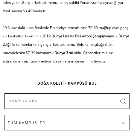
adını yazdı .Genç erkek takımımız ise ev sahibi Yunanistan'la oynadığı yarı
final maçını 53-49 kaybetti.
19 Nisan'daki kupa finalinde Finlandiya temsilcisine 70-60 mağlup olan genç
kız basketbol takımımız
2019 Dünya Liseler Basketbol Şampiyonası
'nı
Dünya
2.liği
ile tamamlarken, genç erkek takımımız Belçika ile çıktığı 3.lük
mücadelesini 57-39 kazanarak
Dünya 3.sü
oldu. Öğrencilerimizi ve
antrenörlerimizi tebrik ediyor, başarılarının devamını diliyoruz.
DOĞA KOLEJİ - KAMPÜSÜ BUL