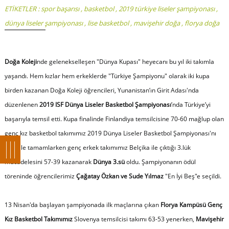
ETİKETLER :
spor başarısı
,
basketbol
,
2019 türkiye liseler şampiyonası
,
dünya liseler şampiyonası
,
lise basketbol
,
mavişehir doğa
,
florya doğa
Doğa Koleji
nde gelenekselleşen "Dünya Kupası" heyecanı bu yıl iki takımla
yaşandı. Hem kızlar hem erkeklerde "Türkiye Şampiyonu" olarak iki kupa
birden kazanan Doğa Koleji öğrencileri, Yunanistan’ın Girit Adası'nda
düzenlenen
2019 ISF Dünya Liseler Basketbol Şampiyonası
’nda Türkiye’yi
başarıyla temsil etti. Kupa finalinde Finlandiya temsilcisine 70-60 mağlup olan
genç kız basketbol takımımız 2019 Dünya Liseler Basketbol Şampiyonası'nı
2.liği ile tamamlarken genç erkek takımımız Belçika ile çıktığı 3.lük
mücadelesini 57-39 kazanarak
Dünya 3.sü
oldu. Şampiyonanın ödül
töreninde öğrencilerimiz
Çağatay Özkan ve Sude Yılmaz
"En İyi Beş"e seçildi.
13 Nisan'da başlayan şampiyonada ilk maçlarına çıkan
Florya Kampüsü Genç
Kız Basketbol Takımımız
Slovenya temsilcisi takımı 63-53 yenerken,
Mavişehir