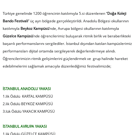
Türkiye genelinde 1200 öğrencinin katılımıyla 5.si düzenlenen “
Doğa Koleji
Bando Festivali
” üç ayrı bölgede gerçekleştirildi. Anadolu Bölgesi okullarının
katılımıyla
Beykoz Kampüsü
’nde, Avrupa bölgesi okullarının katılımıyla
Güzelce Kampüsü
’nde öğrencilerimiz buluşarak ritmik birlik ve beraberlikteki
başarılı performanslarını sergilediler. İstanbul dışından katılan kampüslerimiz
performansları dijital ortamda sergileyerek değerlendirmeye alındı.
Öğrencilerimizin ritmik gelişimlerini güçlendirmek ve grup halinde hareket
edebilmelerini sağlamak amacıyla düzenlediğimiz festivalimizde;
İSTANBUL ANADOLU YAKASI
1.lik Ödülü KARTAL KAMPÜSÜ
2.lik Ödülü BEYKOZ KAMPÜSÜ
3.lük Ödülü YAKACIK KAMPÜSÜ
İSTANBUL AVRUPA YAKASI
1.lik Ödülü GÜZELCE KAMPÜSÜ