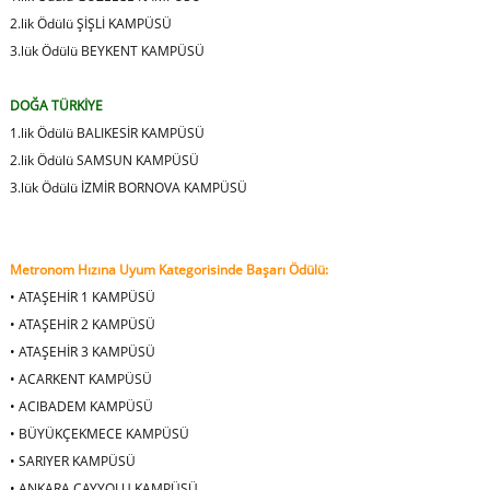
2.lik Ödülü ŞİŞLİ KAMPÜSÜ
3.lük Ödülü BEYKENT KAMPÜSÜ
DOĞA TÜRKİYE
1.lik Ödülü BALIKESİR KAMPÜSÜ
2.lik Ödülü SAMSUN KAMPÜSÜ
3.lük Ödülü İZMİR BORNOVA KAMPÜSÜ
Metronom Hızına Uyum Kategorisinde Başarı Ödülü:
•
ATAŞEHİR 1 KAMPÜSÜ
•
ATAŞEHİR 2 KAMPÜSÜ
•
ATAŞEHİR 3 KAMPÜSÜ
•
ACARKENT KAMPÜSÜ
•
ACIBADEM KAMPÜSÜ
•
BÜYÜKÇEKMECE KAMPÜSÜ
•
SARIYER KAMPÜSÜ
•
ANKARA ÇAYYOLU KAMPÜSÜ