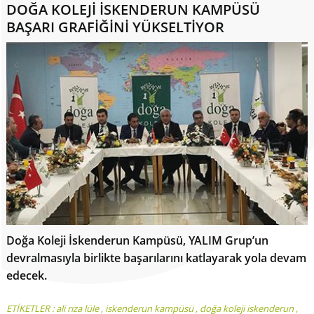
DOĞA KOLEJİ İSKENDERUN KAMPÜSÜ
BAŞARI GRAFİĞİNİ YÜKSELTİYOR
Doğa Koleji İskenderun Kampüsü, YALIM Grup’un
devralmasıyla birlikte başarılarını katlayarak yola devam
edecek.
ETİKETLER :
ali rıza lüle
,
iskenderun kampüsü
,
doğa koleji iskenderun
,