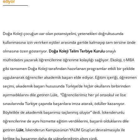
ediyor
Doğa Koleji çocuğun var olan potansiyelini, yetenekleri doğrultusunda
kullanmasına izin verirken eştiler arasında geride kalmayıp tam tersine önde
olmasına özen gösteriyor.
Doğa Koleji Talim Terbiye Kurulu
onaylı
müfredatını yazarak öğrencilerine öğrenme kolaylığı sağlıyor. Ekoloji, t-MBA
gibi tamamen Doğa Koleji tarafından hazırlanan programlar etkili bir şekilde
uygulanarak öğrenciler akademik başarı elde ediyor. Eğitim içeriği, öğretmen
seçimi, akademik başarı hususunda Türkiye’de hiçbir okullarını birbirinden
ayırmadıklarını dile getiren Lüle, “
Öğrencilerimiz her yıl ortaokul ve lise
sınavlarında Türkiye çapında başarılara imza atarak, ödüller kazanıyor.
Böylelikle de akademik başarımız taçlanmış oluyor
” dedi. İskenderunlu
öğrencilerine de aynı hizmette eğitim verdiklerini, başarılı olduklarını dile
getiren
Lüle
, İskenderun Kampüsünün YALIM Grup’un devralmasıyla ile
birlikte bu başarının daha da yükseleceğinin altını çizdi.