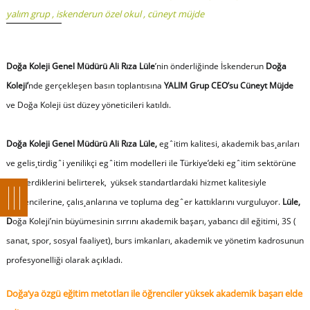
yalım grup
,
iskenderun özel okul
,
cüneyt müjde
Doğa Koleji Genel Müdürü Ali Rıza Lüle
’nin önderliğinde İskenderun
Doğa
Koleji’
nde gerçekleşen basın toplantısına
YALIM Grup CEO’su Cüneyt Müjde
ve Doğa Koleji üst düzey yöneticileri katıldı.
Doğa Koleji Genel Müdürü Ali Rıza Lüle,
egˆitim kalitesi, akademik bas¸arıları
ve gelis¸tirdigˆi yenilikçi egˆitim modelleri ile Türkiye’deki egˆitim sektörüne
yön verdiklerini belirterek, yüksek standartlardaki hizmet kalitesiyle
ögˆrencilerine, çalıs¸anlarına ve topluma degˆer kattıklarını vurguluyor.
Lüle,
D
oğa Koleji’nin büyümesinin sırrını akademik başarı, yabancı dil eğitimi, 3S (
sanat, spor, sosyal faaliyet), burs imkanları, akademik ve yönetim kadrosunun
profesyonelliği olarak açıkladı.
Doğa’ya özgü eğitim metotları ile öğrenciler yüksek akademik başarı elde