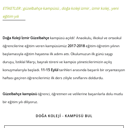
ETİKETLER :
güzelbahçe kampüsü
,
doğa koleji izmir
,
izmir kolej
,
yeni
eğitim yılı
Doğa Koleji İzmir Güzelbahçe
kampüsü açıldı! Anaokulu, ilkokul ve ortaokul
öğrencilerine eğitim veren kampüsümüz
2017-2018
eğitim-öğretim yılının
başlamasıyla eğitim hayatına ilk adımı attı. Okulumuzun ilk günü saygı
duruşu, İstiklal Marşı, bayrak töreni ve kampüs yöneticilerimizin açılış
konuşmalarıyla başladı.
11-15 Eylül
tarihleri arasında başarılı bir oryantasyon
haftası geçiren öğrencilerimiz ilk ders ziliyle sınıflarını doldurdu.
Güzelbahçe kampüsü
öğrenci, öğretmen ve velilerine başarılarla dolu mutlu
bir eğitim yılı diliyoruz.
DOĞA KOLEJİ - KAMPÜSÜ BUL