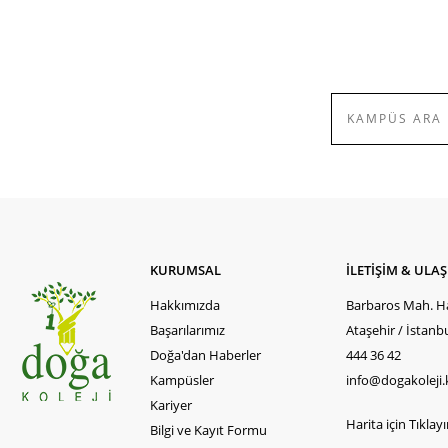
KURUMSAL
İLETİŞİM & ULA
Hakkımızda
Barbaros Mah. Ha
Başarılarımız
Ataşehir / İstanb
Doğa'dan Haberler
444 36 42
Kampüsler
info@dogakoleji.
Kariyer
Harita için Tıklayın
Bilgi ve Kayıt Formu