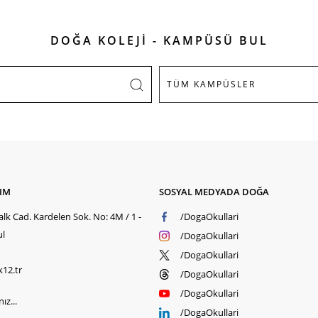
DOĞA KOLEJİ - KAMPÜSÜ BUL
ŞIM
SOSYAL MEDYADA DOĞA
lk Cad. Kardelen Sok. No: 4M / 1 -
/DogaOkullari
ul
/DogaOkullari
/DogaOkullari
k12.tr
/DogaOkullari
/DogaOkullari
ız...
/DogaOkullari