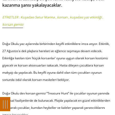
kazanma şansı yakalayacaklar.
ETİKETLER :
Kuşadası Setur Marina
,
korsan
,
kuşadası yaz etkinliği
,
korsan gemisi
Doğa Okulu yaz aylarında birbirinden keyifli etkinliklere imza atıyor. Etkinlik,
27 Ağustos’a dek plajlara hareket ve eğlence taşımaya devam edecek.
Etkinliğe katılan tüm ‘küçük korsanlar’ oyuna uygun olarak korsan kostümü
giyecek ve korsan aksesuarları takacak. Hatta dileyen çocuklara korsan
makyajı da yapılacak. Bu keyifli oyuna dahil olan tüm çocukları oyunun
sonunda ödül olarak korsan maskeleri bekliyor.
Doğa Okulu dev korsan gemisi ‘‘Treasure Hunt’’ ile çocuklar oyunun yanında
sanatsal faaliyetlerde de bulunacak. Plajda yapılacak en güzel etkinliklerden
biri olarak çocuklar, kumdan heykeller ve kaleler yaparak yaratıcılıklarını
ortaya koyacaklar.