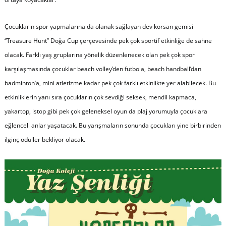
Çocukların spor yapmalarına da olanak sağlayan dev korsan gemisi
‘‘Treasure Hunt’’ Doğa Cup çerçevesinde pek çok sportif etkinliğe de sahne
olacak. Farklı yaş gruplarına yönelik düzenlenecek olan pek çok spor
karşılaşmasında çocuklar beach volley’den futbola, beach handball’dan
badminton’a, mini atletizme kadar pek çok farklı etkinlikte yer alabilecek. Bu
etkinliklerin yanı sıra çocukların çok sevdiği seksek, mendil kapmaca,
yakartop, istop gibi pek çok geleneksel oyun da plaj yorumuyla çocuklara
eğlenceli anlar yaşatacak. Bu yarışmaların sonunda çocukları yine birbirinden
ilginç ödüller bekliyor olacak.