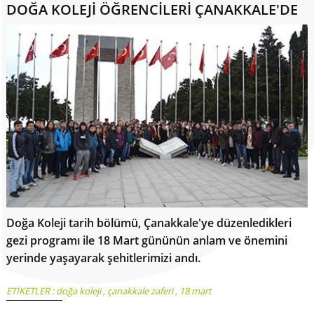
DOĞA KOLEJİ ÖĞRENCİLERİ ÇANAKKALE'DE
Doğa Koleji tarih bölümü, Çanakkale'ye düzenledikleri
gezi programı ile 18 Mart gününün anlam ve önemini
yerinde yaşayarak şehitlerimizi andı.
ETİKETLER :
doğa koleji
,
çanakkale zaferi
,
18 mart