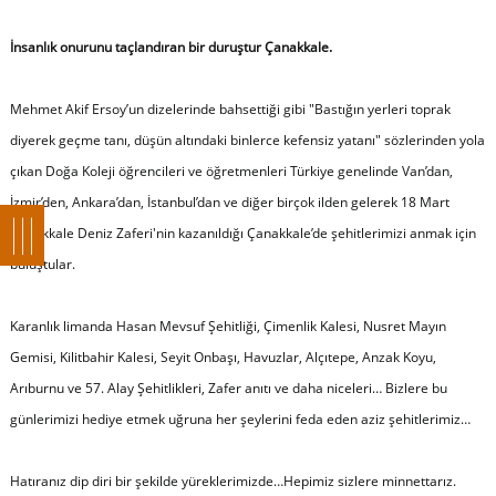
İnsanlık onurunu taçlandıran bir duruştur Çanakkale.
Mehmet Akif Ersoy’un dizelerinde bahsettiği gibi "Bastığın yerleri toprak
diyerek geçme tanı, düşün altındaki binlerce kefensiz yatanı" sözlerinden yola
çıkan Doğa Koleji öğrencileri ve öğretmenleri Türkiye genelinde Van’dan,
İzmir’den, Ankara’dan, İstanbul’dan ve diğer birçok ilden gelerek 18 Mart
Çanakkale Deniz Zaferi'nin kazanıldığı Çanakkale’de şehitlerimizi anmak için
buluştular.
Karanlık limanda Hasan Mevsuf Şehitliği, Çimenlik Kalesi, Nusret Mayın
Gemisi, Kilitbahir Kalesi, Seyit Onbaşı, Havuzlar, Alçıtepe, Anzak Koyu,
Arıburnu ve 57. Alay Şehitlikleri, Zafer anıtı ve daha niceleri… Bizlere bu
günlerimizi hediye etmek uğruna her şeylerini feda eden aziz şehitlerimiz…
Hatıranız dip diri bir şekilde yüreklerimizde…Hepimiz sizlere minnettarız.