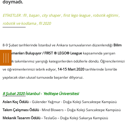
doymadı.
ETİKETLER :
fll
,
başarı
,
city shaper
,
first lego league
,
robotik eğitimi
,
robotik ve kodlama
,
fll 2020
8-9 Şubat tarihlerinde İstanbul ve Ankara turnuvalarının düzenlendiği
Bilim
Kahramanları Buluşuyor / FIRST ® LEGO® League
kapsamında yarışan
robotik takımlarımız yarıştığı kategorilerden ödüllerle döndü. Öğrencilerimizi
ve öğretmenlerimizi tebrik ediyor,
14-15 Mart 2020
tarihlerinde İzmir’de
yapılacak olan ulusal turnuvada başarılar diliyoruz.
8 Şubat 2020 İstanbul - Yeditepe Üniversitesi
Aslan Koç Ödülü
– Gülender Yağmur - Doğa Koleji Sancaktepe Kampüsü
Takım Çalışması Ödülü
- Mind Blowers – Doğa Koleji Sancaktepe Kampüsü
Mekanik Tasarım Ödülü
– TeslaGo – Doğa Koleji Sakarya Kampüsü