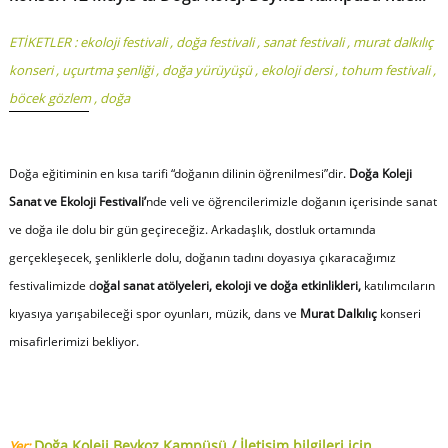
ETİKETLER :
ekoloji festivali
,
doğa festivali
,
sanat festivali
,
murat dalkılıç
konseri
,
uçurtma şenliği
,
doğa yürüyüşü
,
ekoloji dersi
,
tohum festivali
,
böcek gözlem
,
doğa
Doğa eğitiminin en kısa tarifi “doğanın dilinin öğrenilmesi”dir.
Doğa Koleji
Sanat ve Ekoloji Festivali’
nde veli ve öğrencilerimizle doğanın içerisinde sanat
ve doğa ile dolu bir gün geçireceğiz. Arkadaşlık, dostluk ortamında
gerçekleşecek, şenliklerle dolu, doğanın tadını doyasıya çıkaracağımız
festivalimizde d
oğal sanat atölyeleri, ekoloji ve doğa etkinlikleri,
katılımcıların
kıyasıya yarışabileceği spor oyunları, müzik, dans ve
Murat Dalkılıç
konseri
misafirlerimizi bekliyor.
Doğa Koleji Beykoz Kampüsü / İletişim bilgileri için
Yer: